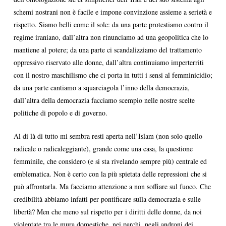
schemi nostrani non è facile e impone convinzione assieme a serietà e
rispetto. Siamo belli come il sole: da una parte protestiamo contro il
regime iraniano, dall’altra non rinunciamo ad una geopolitica che lo
mantiene al potere; da una parte ci scandalizziamo del trattamento
oppressivo riservato alle donne, dall’altra continuiamo imperterriti
con il nostro maschilismo che ci porta in tutti i sensi al femminicidio;
da una parte cantiamo a squarciagola l’inno della democrazia,
dall’altra della democrazia facciamo scempio nelle nostre scelte
politiche di popolo e di governo.
Al di là di tutto mi sembra resti aperta nell’Islam (non solo quello
radicale o radicaleggiante), grande come una casa, la questione
femminile, che considero (e si sta rivelando sempre più) centrale ed
emblematica. Non è certo con la più spietata delle repressioni che si
può affrontarla. Ma facciamo attenzione a non soffiare sul fuoco. Che
credibilità abbiamo infatti per pontificare sulla democrazia e sulle
libertà? Men che meno sul rispetto per i diritti delle donne, da noi
violentate tra le mura domestiche, nei parchi, negli androni dei