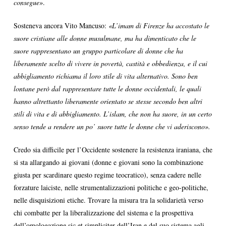
consegue»
.
Sosteneva ancora Vito Mancuso:
«L’imam di Firenze ha accostato le
suore cristiane alle donne musulmane, ma ha dimenticato che le
suore rappresentano un gruppo particolare di donne che ha
liberamente scelto di vivere in povertà, castità e obbedienza, e il cui
abbigliamento richiama il loro stile di vita alternativo. Sono ben
lontane però dal rappresentare tutte le donne occidentali, le quali
hanno altrettanto liberamente orientato se stesse secondo ben altri
stili di vita e di abbigliamento. L’islam, che non ha suore, in un certo
senso tende a rendere un po’ suore tutte le donne che vi aderiscono
»
.
Credo sia difficile per l’Occidente sostenere la resistenza iraniana, che
si sta allargando ai giovani (donne e giovani sono la combinazione
giusta per scardinare questo regime teocratico), senza cadere nelle
forzature laiciste, nelle strumentalizzazioni politiche e geo-politiche,
nelle disquisizioni etiche. Trovare la misura tra la solidarietà verso
chi combatte per la liberalizzazione del sistema e la prospettiva
dell’omologazione sic et simpliciter dell’Iran e del suo sistema agli