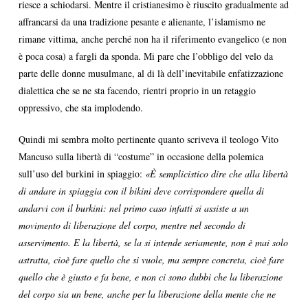
riesce a schiodarsi. Mentre il cristianesimo è riuscito gradualmente ad
affrancarsi da una tradizione pesante e alienante, l’islamismo ne
rimane vittima, anche perché non ha il riferimento evangelico (e non
è poca cosa) a fargli da sponda. Mi pare che l’obbligo del velo da
parte delle donne musulmane, al di là dell’inevitabile enfatizzazione
dialettica che se ne sta facendo, rientri proprio in un retaggio
oppressivo, che sta implodendo.
Quindi mi sembra molto pertinente quanto scriveva il teologo Vito
Mancuso sulla libertà di “costume” in occasione della polemica
sull’uso del burkini in spiaggio:
«È semplicistico dire che alla libertà
di andare in spiaggia con il bikini deve corrispondere quella di
andarvi con il burkini: nel primo caso infatti si assiste a un
movimento di liberazione del corpo, mentre nel secondo di
asservimento. E la libertà, se la si intende seriamente, non è mai solo
astratta, cioè fare quello che si vuole, ma sempre concreta, cioè fare
quello che è giusto e fa bene, e non ci sono dubbi che la liberazione
del corpo sia un bene, anche per la liberazione della mente che ne