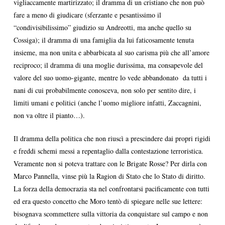
vigliaccamente martirizzato; il dramma di un cristiano che non può
fare a meno di giudicare (sferzante e pesantissimo il
“condivisibilissimo” giudizio su Andreotti, ma anche quello su
Cossiga); il dramma di una famiglia da lui faticosamente tenuta
insieme, ma non unita e abbarbicata al suo carisma più che all’amore
reciproco; il dramma di una moglie durissima, ma consapevole del
valore del suo uomo-gigante, mentre lo vede abbandonato da tutti i
nani di cui probabilmente conosceva, non solo per sentito dire, i
limiti umani e politici (anche l’uomo migliore infatti, Zaccagnini,
non va oltre il pianto…).
Il dramma della politica che non riuscì a prescindere dai propri rigidi
e freddi schemi messi a repentaglio dalla contestazione terroristica.
Veramente non si poteva trattare con le Brigate Rosse? Per dirla con
Marco Pannella, vinse più la Ragion di Stato che lo Stato di diritto.
La forza della democrazia sta nel confrontarsi pacificamente con tutti
ed era questo concetto che Moro tentò di spiegare nelle sue lettere:
bisognava scommettere sulla vittoria da conquistare sul campo e non