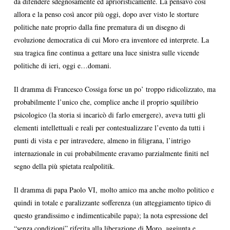
da difendere sdegnosamente ed aprioristicamente. La pensavo così
allora e la penso così ancor più oggi, dopo aver visto le storture
politiche nate proprio dalla fine prematura di un disegno di
evoluzione democratica di cui Moro era inventore ed interprete. La
sua tragica fine continua a gettare una luce sinistra sulle vicende
politiche di ieri, oggi e…domani.
Il dramma di Francesco Cossiga forse un po’ troppo ridicolizzato, ma
probabilmente l’unico che, complice anche il proprio squilibrio
psicologico (la storia si incaricò di farlo emergere), aveva tutti gli
elementi intellettuali e reali per contestualizzare l’evento da tutti i
punti di vista e per intravedere, almeno in filigrana, l’intrigo
internazionale in cui probabilmente eravamo parzialmente finiti nel
segno della più spietata realpolitik.
Il dramma di papa Paolo VI, molto amico ma anche molto politico e
quindi in totale e paralizzante sofferenza (un atteggiamento tipico di
questo grandissimo e indimenticabile papa); la nota espressione del
“senza condizioni” riferita alla liberazione di Moro, aggiunta e