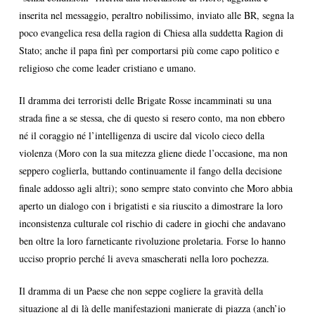
inserita nel messaggio, peraltro nobilissimo, inviato alle BR, segna la
poco evangelica resa della ragion di Chiesa alla suddetta Ragion di
Stato; anche il papa finì per comportarsi più come capo politico e
religioso che come leader cristiano e umano.
Il dramma dei terroristi delle Brigate Rosse incamminati su una
strada fine a se stessa, che di questo si resero conto, ma non ebbero
né il coraggio né l’intelligenza di uscire dal vicolo cieco della
violenza (Moro con la sua mitezza gliene diede l’occasione, ma non
seppero coglierla, buttando continuamente il fango della decisione
finale addosso agli altri); sono sempre stato convinto che Moro abbia
aperto un dialogo con i brigatisti e sia riuscito a dimostrare la loro
inconsistenza culturale col rischio di cadere in giochi che andavano
ben oltre la loro farneticante rivoluzione proletaria. Forse lo hanno
ucciso proprio perché li aveva smascherati nella loro pochezza.
Il dramma di un Paese che non seppe cogliere la gravità della
situazione al di là delle manifestazioni manierate di piazza (anch’io