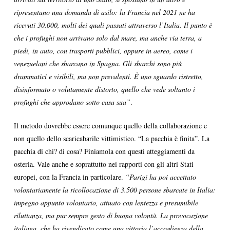
ripresentano una domanda di asilo: la Francia nel 2021 ne ha
ricevuti 30.000, molti dei quali passati attraverso l’Italia. Il punto è
che i profughi non arrivano solo dal mare, ma anche via terra, a
piedi, in auto, con trasporti pubblici, oppure in aereo, come i
venezuelani che sbarcano in Spagna. Gli sbarchi sono più
drammatici e visibili, ma non prevalenti. È uno sguardo ristretto,
disinformato o volutamente distorto, quello che vede soltanto i
profughi che approdano sotto casa sua”
.
Il metodo dovrebbe essere comunque quello della collaborazione e
non quello dello scaricabarile vittimistico. “La pacchia è finita”. La
pacchia di chi? di cosa? Finiamola con questi atteggiamenti da
osteria. Vale anche e soprattutto nei rapporti con gli altri Stati
europei, con la Francia in particolare.
“Parigi ha poi accettato
volontariamente la ricollocazione di 3.500 persone sbarcate in Italia:
impegno appunto volontario, attuato con lentezza e presumibile
riluttanza, ma pur sempre gesto di buona volontà. La provocazione
italiana, che ha rivendicato come una vittoria l’accoglienza della