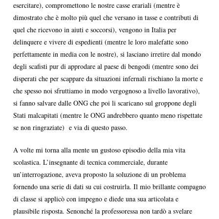
esercitare), compromettono le nostre casse erariali (mentre è
dimostrato che è molto più quel che versano in tasse e contributi di
quel che ricevono in aiuti e soccorsi), vengono in Italia per
delinquere e vivere di espedienti (mentre le loro malefatte sono
perfettamente in media con le nostre), si lasciano irretire dal mondo
degli scafisti pur di approdare al paese di bengodi (mentre sono dei
disperati che per scappare da situazioni infernali rischiano la morte e
che spesso noi sfruttiamo in modo vergognoso a livello lavorativo),
si fanno salvare dalle ONG che poi li scaricano sul groppone degli
Stati malcapitati (mentre le ONG andrebbero quanto meno rispettate
se non ringraziate) e via di questo passo.
A volte mi torna alla mente un gustoso episodio della mia vita
scolastica. L’insegnante di tecnica commerciale, durante
un’interrogazione, aveva proposto la soluzione di un problema
fornendo una serie di dati su cui costruirla. Il mio brillante compagno
di classe si applicò con impegno e diede una sua articolata e
plausibile risposta. Senonché la professoressa non tardò a svelare