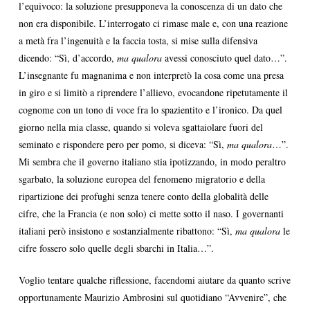
l’equivoco: la soluzione presupponeva la conoscenza di un dato che
non era disponibile. L’interrogato ci rimase male e, con una reazione
a metà fra l’ingenuità e la faccia tosta, si mise sulla difensiva
dicendo: “Sì, d’accordo,
ma qualora
avessi conosciuto quel dato…”.
L’insegnante fu magnanima e non interpretò la cosa come una presa
in giro e si limitò a riprendere l’allievo, evocandone ripetutamente il
cognome con un tono di voce fra lo spazientito e l’ironico. Da quel
giorno nella mia classe, quando si voleva sgattaiolare fuori del
seminato e rispondere pero per pomo, si diceva: “Sì,
ma qualora
…”.
Mi sembra che il governo italiano stia ipotizzando, in modo peraltro
sgarbato, la soluzione europea del fenomeno migratorio e della
ripartizione dei profughi senza tenere conto della globalità delle
cifre, che la Francia (e non solo) ci mette sotto il naso. I governanti
italiani però insistono e sostanzialmente ribattono: “Sì,
ma qualora
le
cifre fossero solo quelle degli sbarchi in Italia…”.
Voglio tentare qualche riflessione, facendomi aiutare da quanto scrive
opportunamente Maurizio Ambrosini sul quotidiano “Avvenire”, che