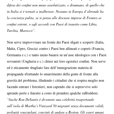
difesa dei confini non meno assolutizzato, e disumano, di quello che
in Italia si è tornati a inalberare. Nessuno in Europa d’altronde ha
la coscienza pulita, se si pensa alle discusse imprese di Frontex ai
confini esterni, o agli accordi con Paesi di transito come Libia,
Turchia, Marocco”
.
Non serve improvvisare un fronte dei Paesi sfigati e scoperti (Italia,
Malta, Cipro, Grecia) contro i Paesi ben allineati e coperti (Francia,
Germania e c.) e tanto meno basarsi su un’asse ideologico con i Paesi
sovranisti (Ungheria e c.) chiusi nei loro egoistici confini. Non serve
ed è eticamente sbagliato fare dell’immigrazione materia di
propaganda sfruttando lo smarrimento della gente di fronte alla
gravità del problema, illudendo i cittadini che si respira meglio non
facendo entrare i forestieri, non capendo che si sopravvive solo
aprendo porte e finestre a costo di prendere qualche raffreddore.
“Anche Ron DeSantis è diventato una celebrità trasportando
sull’isola di Martha’s Vineyard 50 migranti senza documenti validi,
perlopiù venezuelani, convinti di andare a Boston. Gli esseri umani