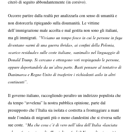
citerò di seguito abbondantemente (in corsivo).
Occorre partire dalla realtà per analizzarla con senso di umanità e
non distorcerla ripiegando sulla disumanità. Le vittime
dell’immigrazione male accolta e mal gestita non sono gli italiani,
ma gli immigrati.
“Viviamo un tempo fosco in cui le persone in fuga
diventano «armi di una guerra ibrida», ai confini della Polonia,
«carico residuale» sulle coste italiane, «animali» nel linguaggio di
Donald Trump. Si cercano e ottengono voti respingendo le persone,
oppure deportandole da un’altra parte. Basti pensare al tentativo di
Danimarca e Regno Unito di trasferire i richiedenti asilo in altri
continenti”.
Il governo italiano, raccogliendo peraltro un indirizzo populista che
da tempo “avvelena” la nostra pubblica opinione, parte dal
presupposto che l’Italia sia isolata e costretta a fronteggiare a mani
nude l’ondata di migranti più o meno clandestini che si riversa sulle
sue coste.
“Ma che cosa c’è di vero nell’idea dell’Italia «lasciata