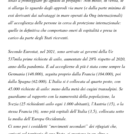
sola» a fronteggiare gli afflussi di profughi? Non molto, in verità, se
si allarga lo sguardo dagli approdi via mare (e dalla parte minima di
essi derivanti dai salvataggi in mare operati da Ong internazionali)
all’accoglienza delle persone in cerca di protezione internazionale:
quelle in definitiva che comportano oneri di ospitalità e presa in
carico da parte degli Stati riceventi.
Secondo Eurostat, nel 2021, sono arrivate ai governi della Ue
537mila prime richieste di asilo, aumentate del 28% rispetto al 2020,
anno della pandemia. E ad accoglierne di più è stata come sempre la
Germania (148.000), seguita proprio dalla Francia (104.000), poi
dalla Spagna (62.000). L’Italia si è collocata al quarto posto, con
45.000 richieste di asilo: meno della metà dei cugini transalpini. Se
guardiamo al rapporto con la numerosità della popolazione, la
Svezia (25 richiedenti asilo ogni 1.000 abitanti), l’Austria (15), o la
stessa Francia (6), sono più ospitali dell’Italia (3,5), collocata sotto
la media dell’Europa Occidentale.
Ci sono poi i cosiddetti “movimenti secondari” dei rifugiati che,
arrivati sul territorio di uno Stato, si spostano in un altro e