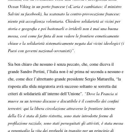
Ocean Viking in un porto francese («L’aria è cambiata»: il ministro
Salvini su facebook), ha scatenato la contro-provocazione francese:
niente più accoglienza volontaria. Chiedere solidarietà ai vicini per
storia e geografia e poi bastonarli o irriderli non è mai una buona
mossa, così come far finta di non vedere le frontiere ermeticamente
chiuse e la solidarietà sistematicamente negata dai vicini ideologici (i
Paesi con governi nazional-sovranisti)”
.
Sia ben chiaro che nessuno è senza peccato, che, come diceva il
grande Sandro Pertini, l’Italia non è né prima né seconda a nessuno e
che, come dice l’altrettanto grande presidente Sergio Mattarella, “la
risposta alla sfida migratoria avrà successo soltanto se sorretta dai
criteri di solidarietà all’interno dell’Unione”.
“Dove la Francia si
muove su un terreno discusso e discutibile è il controllo dei confini
terrestri: qui la libera circolazione attraverso le frontiere interne
della Ue è stata di fatto ristretta, sono state introdotte forme di
profilazione razziale, sono stati perseguitati gli attivisti, è stata messa
a repentaglio la vita dei profughi in transito per un principio di