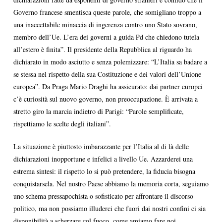
Governo francese smentisca queste parole, che somigliano troppo a
una inaccettabile minaccia di ingerenza contro uno Stato sovrano,
membro dell’Ue. L’era dei governi a guida Pd che chiedono tutela
all’estero è finita”. Il presidente della Repubblica al riguardo ha
dichiarato in modo asciutto e senza polemizzare: “L’Italia sa badare a
se stessa nel rispetto della sua Costituzione e dei valori dell’Unione
europea”. Da Praga Mario Draghi ha assicurato: dai partner europei
c’è curiosità sul nuovo governo, non preoccupazione. È arrivata a
stretto giro la marcia indietro di Parigi: “Parole semplificate,
rispettiamo le scelte degli italiani”.
La situazione è piuttosto imbarazzante per l’Italia al di là delle
dichiarazioni inopportune e infelici a livello Ue. Azzarderei una
estrema sintesi: il rispetto lo si può pretendere, la fiducia bisogna
conquistarsela. Nel nostro Paese abbiamo la memoria corta, seguiamo
uno schema pressapochista o sofisticato per affrontare il discorso
politico, ma non possiamo illuderci che fuori dai nostri confini ci sia
disponibilità a scherzare col fuoco, come amiamo fare noi.