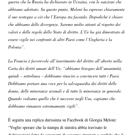
guerra che la Russia ha dichiarato in Ucraina, con le sanzioni che
abbiamo adottato. Su questo punto, Meloni ha espresso chiaramente
il suo sostegno a ciò che l’Europa sta facendo. Dopodiché è chiaro
che abbiamo delle divergenze. Saremo molto attenti al rispetto dei
valori e delle regole dello Stato di diritto. L’Ue ha già dimostrato di
essere vigile nei confronti di altri Paesi come l’Ungheria e la
Polonia”.
La Francia è favorevole all’inserimento del diritto all’aborto nella
Carta dei diritti umani dell’Ue, “abbiamo bisogno dell’unanimità,
quindi – sottolinea – dobbiamo riuscire a convincere tutti i Paesi.
Dobbiamo portare una voce per la salvaguardia dei diritti delle
donne, delle minoranze sessuali e di tutte le minoranze in generale.
Quando vediamo quello che è successo negli Usa, capiamo che
dobbiamo rimanere estremamente vigili”.
È seguita una replica durissima su Facebook di Giorgia Meloni:
“Voglio sperare che la stampa di sinistra abbia travisato le
dichiarazioni fatte da esponenti di governo stranieri e confido che il