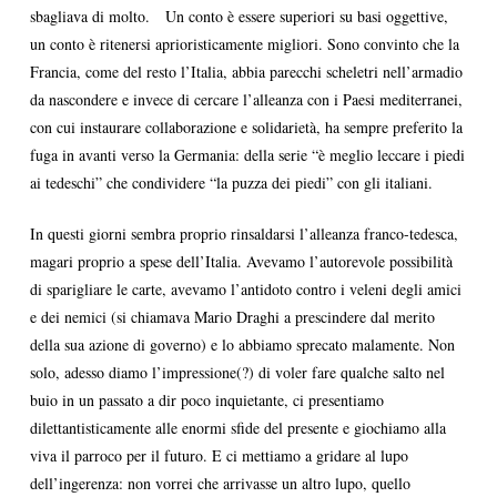
sbagliava di molto. Un conto è essere superiori su basi oggettive,
un conto è ritenersi aprioristicamente migliori. Sono convinto che la
Francia, come del resto l’Italia, abbia parecchi scheletri nell’armadio
da nascondere e invece di cercare l’alleanza con i Paesi mediterranei,
con cui instaurare collaborazione e solidarietà, ha sempre preferito la
fuga in avanti verso la Germania: della serie “è meglio leccare i piedi
ai tedeschi” che condividere “la puzza dei piedi” con gli italiani.
In questi giorni sembra proprio rinsaldarsi l’alleanza franco-tedesca,
magari proprio a spese dell’Italia. Avevamo l’autorevole possibilità
di sparigliare le carte, avevamo l’antidoto contro i veleni degli amici
e dei nemici (si chiamava Mario Draghi a prescindere dal merito
della sua azione di governo) e lo abbiamo sprecato malamente. Non
solo, adesso diamo l’impressione(?) di voler fare qualche salto nel
buio in un passato a dir poco inquietante, ci presentiamo
dilettantisticamente alle enormi sfide del presente e giochiamo alla
viva il parroco per il futuro. E ci mettiamo a gridare al lupo
dell’ingerenza: non vorrei che arrivasse un altro lupo, quello