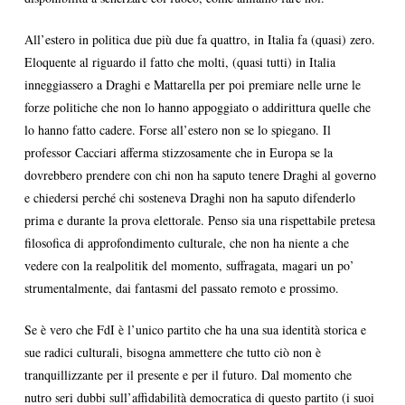
All’estero in politica due più due fa quattro, in Italia fa (quasi) zero.
Eloquente al riguardo il fatto che molti, (quasi tutti) in Italia
inneggiassero a Draghi e Mattarella per poi premiare nelle urne le
forze politiche che non lo hanno appoggiato o addirittura quelle che
lo hanno fatto cadere. Forse all’estero non se lo spiegano. Il
professor Cacciari afferma stizzosamente che in Europa se la
dovrebbero prendere con chi non ha saputo tenere Draghi al governo
e chiedersi perché chi sosteneva Draghi non ha saputo difenderlo
prima e durante la prova elettorale. Penso sia una rispettabile pretesa
filosofica di approfondimento culturale, che non ha niente a che
vedere con la realpolitik del momento, suffragata, magari un po’
strumentalmente, dai fantasmi del passato remoto e prossimo.
Se è vero che FdI è l’unico partito che ha una sua identità storica e
sue radici culturali, bisogna ammettere che tutto ciò non è
tranquillizzante per il presente e per il futuro. Dal momento che
nutro seri dubbi sull’affidabilità democratica di questo partito (i suoi