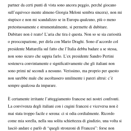
partner da certi punti di vista sono ancora peggio, perché giocano
sull’equivoco mente almeno Giorgia Meloni sembra sincera), non mi
stupisco e non mi scandalizzo se in Europa qualcuno, più o meno
pretestuosamente e strumentalmente, si permette di dubitare.
Dubitare non è reato! L’aria che tira è questa. Non so se sia curiosità
o preoccupazione, per dirla con Mario Draghi. Sono d’accordo col
presidente Mattarella sul fatto che l’Italia debba badare a se stessa,
non sono sicuro che sappia farlo. L’ex presidente Sandro Pertini
sosteneva convintamente e significativamente che gli italiani non
sono primi né secondi a nessuno. Verissimo, ma proprio per questo
non sarebbe male che ascoltassero umilmente i pareri altrui: c’è
sempre qualcosa da imparare.
È certamente irritante l’atteggiamento francese nei nostri confronti.
La convivenza degli italiani con i cugini francesi e viceversa non è
mai stata troppo facile e serena: ci si odia cordialmente. Ricordo
come mia sorella, nella sua solita schiettezza di giudizio, una volta si
lasciò andare e parlò di “quegli stronzoni di Francesi”: forse non