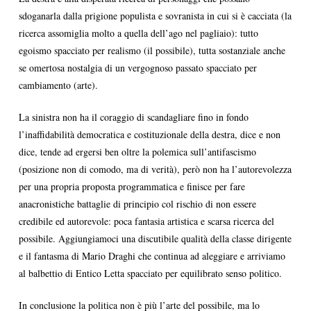
sdoganarla dalla prigione populista e sovranista in cui si è cacciata (la
ricerca assomiglia molto a quella dell’ago nel pagliaio): tutto
egoismo spacciato per realismo (il possibile), tutta sostanziale anche
se omertosa nostalgia di un vergognoso passato spacciato per
cambiamento (arte).
La sinistra non ha il coraggio di scandagliare fino in fondo
l’inaffidabilità democratica e costituzionale della destra, dice e non
dice, tende ad ergersi ben oltre la polemica sull’antifascismo
(posizione non di comodo, ma di verità), però non ha l’autorevolezza
per una propria proposta programmatica e finisce per fare
anacronistiche battaglie di principio col rischio di non essere
credibile ed autorevole: poca fantasia artistica e scarsa ricerca del
possibile. Aggiungiamoci una discutibile qualità della classe dirigente
e il fantasma di Mario Draghi che continua ad aleggiare e arriviamo
al balbettio di Entico Letta spacciato per equilibrato senso politico.
In conclusione la politica non è più l’arte del possibile, ma lo