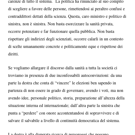
carenze di tutto il sistema. La politica ha rinunciato al suo compito
di scegliere a favore delle persone, rimettendosi ai peraltro confusi e
contraddittori dettati della scienza. Questa, caro ministro e politico di
sinistra, non è sinistra. Non basta esorcizzare la sanità privata,
occorre potenziare e far funzionare quella pubblica. Non basta
rispettare gli indirizzi degli scienziati, occorre calarli in un contesto
di scelte umanamente concrete e politicamente eque e rispettose dei
diritti.
Se vogliamo allargare il discorso dalla sanità a tutta la società ci
troviamo in presenza di due inconfessabili autoconvinzioni: da una
parte la destra che conta di “vincere” le elezioni ben sapendo in
partenza di non essere in grado di governare, avendo i voti, ma non
avendo idee, personale politico, storia, preparazione all’altezza della
situazione interna ed internazionale; dall’altra parte la sinistra che
punta a “perdere” con onore accontentandosi di sopravvivere e di
salvare il salvabile a livello di continuità democratica del sistema.
La destra è alla disperata ricerca di personaggi che possano