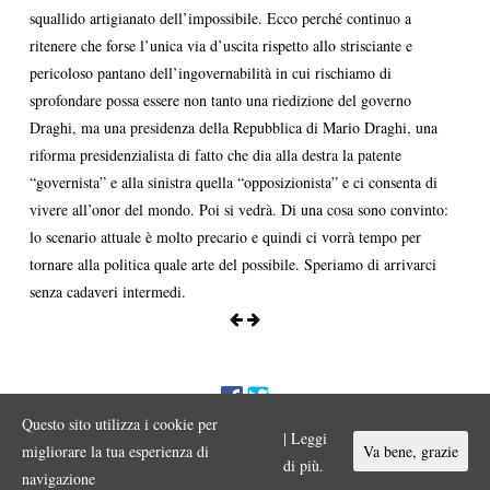
squallido artigianato dell’impossibile. Ecco perché continuo a
ritenere che forse l’unica via d’uscita rispetto allo strisciante e
pericoloso pantano dell’ingovernabilità in cui rischiamo di
sprofondare possa essere non tanto una riedizione del governo
Draghi, ma una presidenza della Repubblica di Mario Draghi, una
riforma presidenzialista di fatto che dia alla destra la patente
“governista” e alla sinistra quella “opposizionista” e ci consenta di
vivere all’onor del mondo. Poi si vedrà. Di una cosa sono convinto:
lo scenario attuale è molto precario e quindi ci vorrà tempo per
tornare alla politica quale arte del possibile. Speriamo di arrivarci
senza cadaveri intermedi.
Questo sito utilizza i cookie per
ENNIO MORA © 2017 Iniziativa editoriale a scopo divulgativo
| Leggi
Vietata ogni riproduzione o duplicazione con qualsiasi mezzo a scopo
migliorare la tua esperienza di
Va bene, grazie
commerciale.
di più.
navigazione