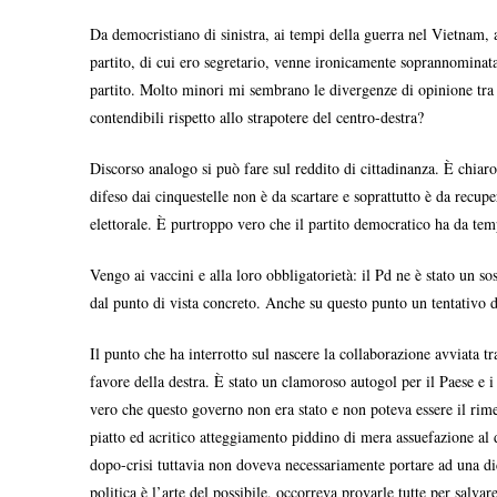
Da democristiano di sinistra, ai tempi della guerra nel Vietnam, a
partito, di cui ero segretario, venne ironicamente soprannominata
partito. Molto minori mi sembrano le divergenze di opinione tra 
contendibili rispetto allo strapotere del centro-destra?
Discorso analogo si può fare sul reddito di cittadinanza. È chia
difeso dai cinquestelle non è da scartare e soprattutto è da recupe
elettorale. È purtroppo vero che il partito democratico ha da tem
Vengo ai vaccini e alla loro obbligatorietà: il Pd ne è stato un sos
dal punto di vista concreto. Anche su questo punto un tentativo di
Il punto che ha interrotto sul nascere la collaborazione avviata tr
favore della destra. È stato un clamoroso autogol per il Paese e 
vero che questo governo non era stato e non poteva essere il rimed
piatto ed acritico atteggiamento piddino di mera assuefazione al
dopo-crisi tuttavia non doveva necessariamente portare ad una dic
politica è l’arte del possibile, occorreva provarle tutte per salvare