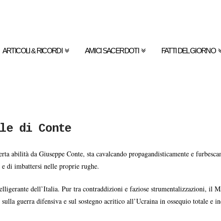
ARTICOLI & RICORDI
AMICI SACERDOTI
FATTI DEL GIORNO
le di Conte
erta abilità da Giuseppe Conte, sta cavalcando propagandisticamente e furbescamen
e di imbattersi nelle proprie rughe.
ligerante dell’Italia. Pur tra contraddizioni e faziose strumentalizzazioni, il M
 sulla guerra difensiva e sul sostegno acritico all’Ucraina in ossequio totale e in