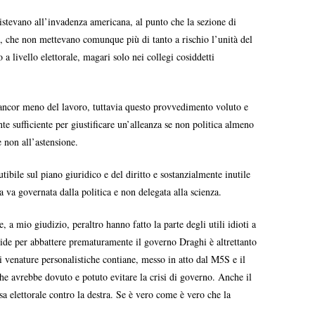
sistevano all’invadenza americana, al punto che la sezione di
e, che non mettevano comunque più di tanto a rischio l’unità del
livello elettorale, magari solo nei collegi cosiddetti
e ancor meno del lavoro, tuttavia questo provvedimento voluto e
te sufficiente per giustificare un’alleanza se non politica almeno
 non all’astensione.
utibile sul piano giuridico e del diritto e sostanzialmente inutile
a va governata dalla politica e non delegata alla scienza.
 a mio giudizio, peraltro hanno fatto la parte degli utili idioti a
alide per abbattere prematuramente il governo Draghi è altrettanto
di venature personalistiche contiane, messo in atto dal M5S e il
e avrebbe dovuto e potuto evitare la crisi di governo. Anche il
a elettorale contro la destra. Se è vero come è vero che la