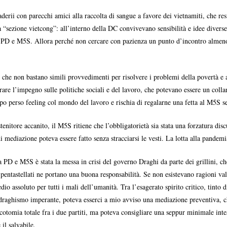
derii con parecchi amici alla raccolta di sangue a favore dei vietnamiti, che re
 “sezione vietcong”: all’interno della DC convivevano sensibilità e idee divers
PD e M5S. Allora perché non cercare con pazienza un punto d’incontro almeno a 
ro che non bastano simili provvedimenti per risolvere i problemi della povertà 
rare l’impegno sulle politiche sociali e del lavoro, che potevano essere un collan
po perso feeling col mondo del lavoro e rischia di regalarne una fetta al M5S se
tenitore accanito, il M5S ritiene che l’obbligatorietà sia stata una forzatura disc
 mediazione poteva essere fatto senza stracciarsi le vesti. La lotta alla pandemi
a PD e M5S è stata la messa in crisi del governo Draghi da parte dei grillini, che,
i pentastellati ne portano una buona responsabilità. Se non esistevano ragioni v
io assoluto per tutti i mali dell’umanità. Tra l’esagerato spirito critico, tinto 
 draghismo imperante, poteva esserci a mio avviso una mediazione preventiva, ch
otomia totale fra i due partiti, ma poteva consigliare una seppur minimale intes
 il salvabile.