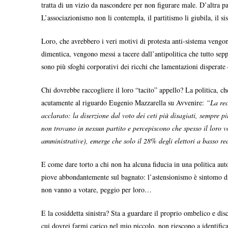
tratta di un vizio da nascondere per non figurare male. D’altra par
L’associazionismo non li contempla, il partitismo li giubila, il sis
Loro, che avrebbero i veri motivi di protesta anti-sistema vengono
dimentica, vengono messi a tacere dall’antipolitica che tutto sepp
sono più sfoghi corporativi dei ricchi che lamentazioni disperate d
Chi dovrebbe raccogliere il loro “tacito” appello? La politica, ch
acutamente al riguardo Eugenio Mazzarella su Avvenire:
“La rec
acclarato: la diserzione dal voto dei ceti più disagiati, sempre pi
non trovano in nessun partito e percepiscono che spesso il loro vo
amministrative), emerge che solo il 28% degli elettori a basso re
E come dare torto a chi non ha alcuna fiducia in una politica autor
piove abbondantemente sul bagnato: l’astensionismo è sintomo di un
non vanno a votare, peggio per loro…
E la cosiddetta sinistra? Sta a guardare il proprio ombelico e disc
cui dovrei farmi carico nel mio piccolo, non riescono a identifica