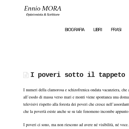
Ennio
MORA
BIOGRAFIA
LIBRI
FRASI
I poveri sotto il tappeto
I numeri della clamorosa e schizofrenica ondata vacanziera, che a
all’esodo di massa verso mari e monti viene spontanea una domand
televisivi rispetto alla foresta dei poveri che cresce nell’assord
che la povertà esiste anche se su tale fenomeno incombe appunto l
I poveri ci sono, ma non riescono ad avere né visibilità, né voce. I