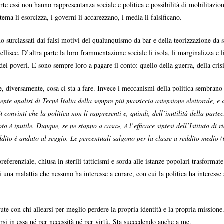
te essi non hanno rappresentanza sociale e politica e possibilità di mobilitazion
tema li esorcizza, i governi li accarezzano, i media li falsificano.
 surclassati dai falsi motivi del qualunquismo da bar e della teorizzazione da s
ellisce. D’altra parte la loro frammentazione sociale li isola, li marginalizza e 
ei poveri. E sono sempre loro a pagare il conto: quello della guerra, della crisi
e, diversamente, cosa ci sta a fare. Invece i meccanismi della politica sembrano 
ente analisi di Tecnè Italia della sempre più massiccia astensione elettorale, e
ù convinti che la politica non li rappresenti e, quindi, dell’inutilità della parte
to è inutile. Dunque, se ne stanno a casa», è l’efficace sintesi dell’Istituto di
ddito è andato al seggio. Le percentuali salgono per la classe a reddito medio (
eferenziale, chiusa in sterili tatticismi e sorda alle istanze popolari trasforma
a malattia che nessuno ha interesse a curare, con cui la politica ha interesse a
ute con chi allearsi per meglio perdere la propria identità e la propria missione.
rsi in essa né per necessità né per virtù. Sta succedendo anche a me.