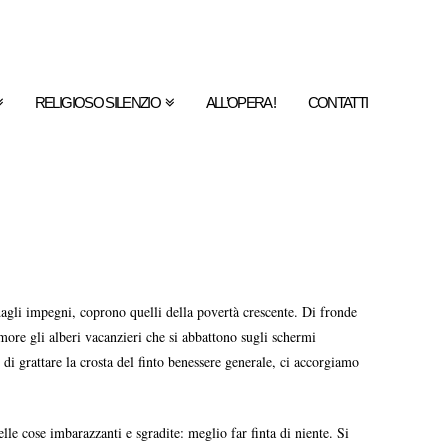
RELIGIOSO SILENZIO
ALL’OPERA !
CONTATTI
dagli impegni, coprono quelli della povertà crescente. Di fronde
ore gli alberi vacanzieri che si abbattono sugli schermi
di grattare la crosta del finto benessere generale, ci accorgiamo
elle cose imbarazzanti e sgradite: meglio far finta di niente. Si