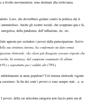
e a livello movimentista: sono destinati alla irrilevanza.
alotto. Loro, che dovrebbero gridare contro la politica che li
li ammutolisce. Anche gli scontri sociali, che scoppiano qua e là,
 energetica, della pandemia, dell’inflazione, etc. etc.
fatti apposta per escludere i poveri dalla partecipazione. Scrive
 della sua struttura interna, ha confermato un dato ormai
cipazione elettorale. «Le classi più disagiate cercano risposte che
 ricerche. In sostanza, dal campione esaminato (le ultime
63%) e soprattutto per i redditi alti (79%).
te subdolamente in ansie populiste? Col sistema elettorale vigente
 coesistere. In fin dei conti i poveri ci sono sempre stati…e, se
 I poveri, della cui articolata categoria non faccio parte ma di