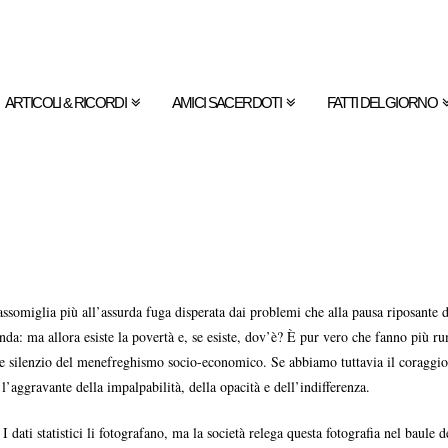
ARTICOLI & RICORDI
AMICI SACERDOTI
FATTI DEL GIORNO
ssomiglia più all’assurda fuga disperata dai problemi che alla pausa riposante 
a: ma allora esiste la povertà e, se esiste, dov’è? È pur vero che fanno più rum
ante silenzio del menefreghismo socio-economico. Se abbiamo tuttavia il coraggio 
’aggravante della impalpabilità, della opacità e dell’indifferenza.
 dati statistici li fotografano, ma la società relega questa fotografia nel baule d