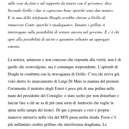
sulle cose da fare e sul rapporto da tenere con il governo», dice.
Secondo Grillo i due si capiscono bene «perché sono due nonni».
E in una delle telefonate Draghi avrebbe chiesto a Grillo di
rimuovere Conte «perché è inadeguato». Intanto i grillini si
interrogano sulla possibilità di restare ancora nel governo. E c’è chi
apre alla possibilità di uscire e garantire soltanto un appoggio
esterno.
La notizia, ammesso e non concesso che risponda alla verità, non è di
quelle che sconvolgono, ma è comunque sorprendente. L’aplomb di
Draghi in combutta con la stravaganza di Grillo. C’era chi aveva già
visto dietro lo smarcamento di Luigi Di Maio la manina del premier.
Certamente il ministro degli Esteri è poco più di una pedina nelle
mani del presidente del Consiglio: è stato scelto per non disturbare e
lasciar fare a chi ne sa di più (una sorta di Androclo che toglie la
spina nella zampa del leone). Di qui a pensare a vere e proprie
manovre intrusive nella vita del M5S passa molta strada. Forse c’è
più millantato credito grillino che interferenza draghiana. Le