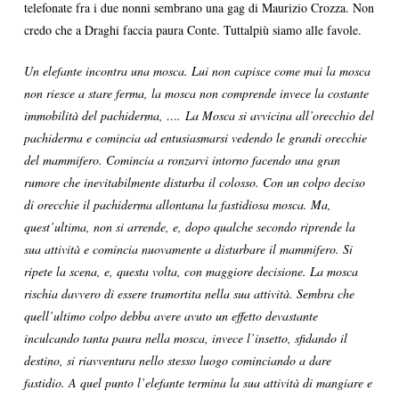
telefonate fra i due nonni sembrano una gag di Maurizio Crozza. Non
credo che a Draghi faccia paura Conte. Tuttalpiù siamo alle favole.
Un elefante incontra una mosca. Lui non capisce come mai la mosca
non riesce a stare ferma, la mosca non comprende invece la costante
immobilità del pachiderma, …. La Mosca si avvicina all’orecchio del
pachiderma e comincia ad entusiasmarsi vedendo le grandi orecchie
del mammifero. Comincia a ronzarvi intorno facendo una gran
rumore che inevitabilmente disturba il colosso. Con un colpo deciso
di orecchie il pachiderma allontana la fastidiosa mosca. Ma,
quest’ultima, non si arrende, e, dopo qualche secondo riprende la
sua attività e comincia nuovamente a disturbare il mammifero. Si
ripete la scena, e, questa volta, con maggiore decisione. La mosca
rischia davvero di essere tramortita nella sua attività. Sembra che
quell’ultimo colpo debba avere avuto un effetto devastante
inculcando tanta paura nella mosca, invece l’insetto, sfidando il
destino, si riavventura nello stesso luogo cominciando a dare
fastidio. A quel punto l’elefante termina la sua attività di mangiare e