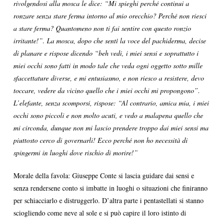
rivolgendosi alla mosca le dice: “Mi spieghi perché continui a
ronzare senza stare ferma intorno al mio orecchio? Perché non riesci
a stare ferma? Quantomeno non ti fai sentire con questo ronzio
irritante!”. La mosca, dopo che sentì la voce del pachiderma, decise
di planare e rispose dicendo “beh vedi, i miei sensi e soprattutto i
miei occhi sono fatti in modo tale che veda ogni oggetto sotto mille
sfaccettature diverse, e mi entusiasmo, e non riesco a resistere, devo
toccare, vedere da vicino quello che i miei occhi mi propongono”.
L’elefante, senza scomporsi, rispose: “Al contrario, amica mia, i miei
occhi sono piccoli e non molto acuti, e vedo a malapena quello che
mi circonda, dunque non mi lascio prendere troppo dai miei sensi ma
piuttosto cerco di governarli! Ecco perché non ho necessità di
spingermi in luoghi dove rischio di morire!”
Morale della favola: Giuseppe Conte si lascia guidare dai sensi e
senza rendersene conto si imbatte in luoghi o situazioni che finiranno
per schiacciarlo e distruggerlo. D’altra parte i pentastellati si stanno
sciogliendo come neve al sole e si può capire il loro istinto di