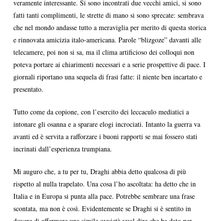
veramente interessante. Si sono incontrati due vecchi amici, si sono
fatti tanti complimenti, le strette di mano si sono sprecate: sembrava
che nel mondo andasse tutto a meraviglia per merito di questa storica
e rinnovata amicizia italo-americana. Parole “blizgoze” davanti alle
telecamere, poi non si sa, ma il clima artificioso dei colloqui non
poteva portare ai chiarimenti necessari e a serie prospettive di pace. I
giornali riportano una sequela di frasi fatte: il niente ben incartato e
presentato.
Tutto come da copione, con l’esercito dei leccaculo mediatici a
intonare gli osanna e a sparare elogi incrociati. Intanto la guerra va
avanti ed è servita a rafforzare i buoni rapporti se mai fossero stati
incrinati dall’esperienza trumpiana.
Mi auguro che, a tu per tu, Draghi abbia detto qualcosa di più
rispetto al nulla trapelato. Una cosa l’ho ascoltata: ha detto che in
Italia e in Europa si punta alla pace. Potrebbe sembrare una frase
scontata, ma non è così. Evidentemente se Draghi si è sentito in
dovere di affermare una simile ovvietà vuol dire che ha dato per