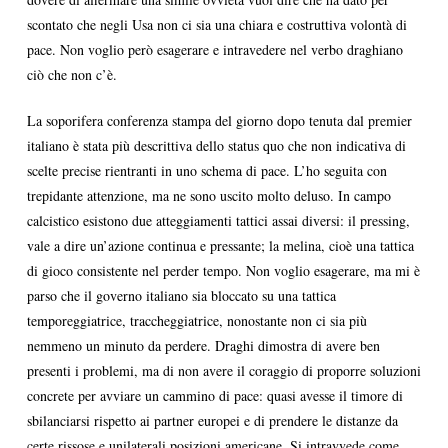
scontato che negli Usa non ci sia una chiara e costruttiva volontà di
pace. Non voglio però esagerare e intravedere nel verbo draghiano
ciò che non c’è.
La soporifera conferenza stampa del giorno dopo tenuta dal premier
italiano è stata più descrittiva dello status quo che non indicativa di
scelte precise rientranti in uno schema di pace. L’ho seguita con
trepidante attenzione, ma ne sono uscito molto deluso. In campo
calcistico esistono due atteggiamenti tattici assai diversi: il pressing,
vale a dire un’azione continua e pressante; la melina, cioè una tattica
di gioco consistente nel perder tempo. Non voglio esagerare, ma mi è
parso che il governo italiano sia bloccato su una tattica
temporeggiatrice, traccheggiatrice, nonostante non ci sia più
nemmeno un minuto da perdere. Draghi dimostra di avere ben
presenti i problemi, ma di non avere il coraggio di proporre soluzioni
concrete per avviare un cammino di pace: quasi avesse il timore di
sbilanciarsi rispetto ai partner europei e di prendere le distanze da
certe rissose e unilaterali posizioni americane. Si intravvede come