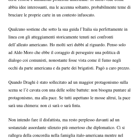
abbia idee interessanti, ma le accenna soltanto, probabilmente teme di
bruciare le proprie carte in un contesto infuocato.
Qualcuno sostiene che sotto la sua guida l’Italia sia perfettamente in
linea con gli atteggiamenti storicamente tenuti nei confronti
dell’alleato americano. Ho molti seri dubbi al riguardo. Penso solo
ad Aldo Moro che ebbe il coraggio di perseguire una politica di
dialogo coi comunisti, nonostante fosse vista come il fumo negli
occhi da parte americana e da parte dei brigatisti. Pagò a caro prezzo.
Quando Draghi è stato sollecitato ad un maggior protagonismo sulla
scena se l’è cavata con una delle solite battute: non bisogna puntare al
protagonismo, ma alla pace. Se tutti aspettano le mosse altrui, la pace
sarà una chimera: non ci sarà o sarà finta.
Non intendo fare il disfattista, ma resto perplesso davanti ad un
sostanziale assordante silenzio più omertoso che diplomatico. Ci si
rallegra della concordia nella famiglia italo-americana mentre nel