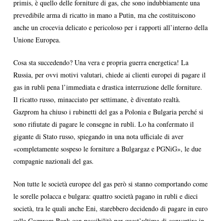
primis, è quello delle forniture di gas, che sono indubbiamente una
prevedibile arma di ricatto in mano a Putin, ma che costituiscono
anche un crocevia delicato e pericoloso per i rapporti all’interno della
Unione Europea.
Cosa sta succedendo? Una vera e propria guerra energetica! La
Russia, per ovvi motivi valutari, chiede ai clienti europei di pagare il
gas in rubli pena l’immediata e drastica interruzione delle forniture.
Il ricatto russo, minacciato per settimane, è diventato realtà.
Gazprom ha chiuso i rubinetti del gas a Polonia e Bulgaria perché si
sono rifiutate di pagare le consegne in rubli. Lo ha confermato il
gigante di Stato russo, spiegando in una nota ufficiale di aver
«completamente sospeso le forniture a Bulgargaz e PGNiG», le due
compagnie nazionali del gas.
Non tutte le società europee del gas però si stanno comportando come
le sorelle polacca e bulgara: quattro società pagano in rubli e dieci
società, tra le quali anche Eni, starebbero decidendo di pagare in euro
sulla Gazprom Bank con possibilità per quest’ultima di convertire in