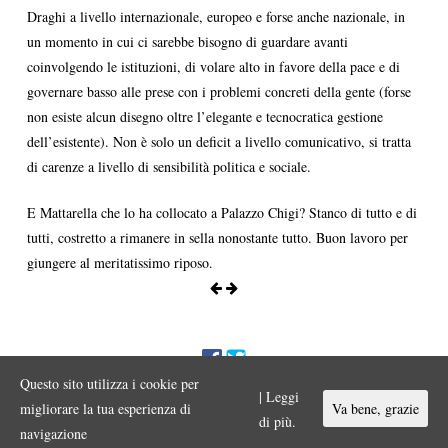
Draghi a livello internazionale, europeo e forse anche nazionale, in
un momento in cui ci sarebbe bisogno di guardare avanti
coinvolgendo le istituzioni, di volare alto in favore della pace e di
governare basso alle prese con i problemi concreti della gente (forse
non esiste alcun disegno oltre l’elegante e tecnocratica gestione
dell’esistente). Non è solo un deficit a livello comunicativo, si tratta
di carenze a livello di sensibilità politica e sociale.
E Mattarella che lo ha collocato a Palazzo Chigi? Stanco di tutto e di
tutti, costretto a rimanere in sella nonostante tutto. Buon lavoro per
giungere al meritatissimo riposo.
Questo sito utilizza i cookie per
ENNIO MORA © 2017 Iniziativa editoriale a scopo divulgativo
| Leggi
Vietata ogni riproduzione o duplicazione con qualsiasi mezzo a scopo
migliorare la tua esperienza di
Va bene, grazie
commerciale.
di più.
navigazione