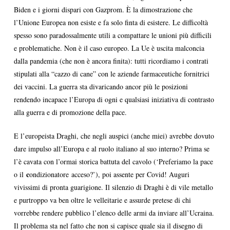
Biden e i giorni dispari con Gazprom. È la dimostrazione che
l’Unione Europea non esiste e fa solo finta di esistere. Le difficoltà
spesso sono paradossalmente utili a compattare le unioni più difficili
e problematiche. Non è il caso europeo. La Ue è uscita malconcia
dalla pandemia (che non è ancora finita): tutti ricordiamo i contrati
stipulati alla “cazzo di cane” con le aziende farmaceutiche fornitrici
dei vaccini. La guerra sta divaricando ancor più le posizioni
rendendo incapace l’Europa di ogni e qualsiasi iniziativa di contrasto
alla guerra e di promozione della pace.
E l’europeista Draghi, che negli auspici (anche miei) avrebbe dovuto
dare impulso all’Europa e al ruolo italiano al suo interno? Prima se
l’è cavata con l’ormai storica battuta del cavolo (‘Preferiamo la pace
c
o il
ondizionatore acceso?’), poi assente per Covid! Auguri
vivissimi di pronta guarigione. Il silenzio di Draghi è di vile metallo
e purtroppo va ben oltre le velleitarie e assurde pretese di chi
vorrebbe rendere pubblico l’elenco delle armi da inviare all’Ucraina.
Il problema sta nel fatto che non si capisce quale sia il disegno di