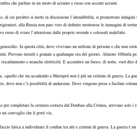
 sembra che parlino in un misto di ucraino e russo con accenti ucraini.
 di cui peraltro si mette in discussione l’attendibilità, si promettono indagini i
gionieri, alla Russia non pare vero di definire mostruose le immagini di torture
vo russo di sviare l’attenzione dalle proprie orrende e colossali malefatte.
enocidio. In questa città, dove vivevano un milione di persone e che non esiste
cchini. Piovono missili e granate a qualunque ora del giorno. Almeno 100mila pe
 riscaldamento e neanche elettricità. E accendere un fuoco, di notte, vuol dire 
, «quello che sta accadendo a Mariupol non è più un crimine di guerra. La guer
gio, dove non c’è possibilità di andarsene. Dove vengono prese a fucilate colonne
o per completare la cerniera costiera dal Donbass alla Crimea, arrivano solo i ra
o un convoglio che li porti via.
faccio fatica a individuare il confine tra atti e crimini di guerra. La guerra è u