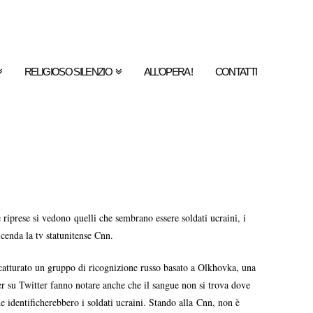
RELIGIOSO SILENZIO
ALL’OPERA !
CONTATTI
riprese si vedono quelli che sembrano essere soldati ucraini, i
cenda la tv statunitense Cnn.
 catturato un gruppo di ricognizione russo basato a Olkhovka, una
ker su Twitter fanno notare anche che il sangue non si trova dove
e identificherebbero i soldati ucraini. Stando alla Cnn, non è