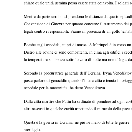
chiaro quale unità ucraina possa essere stata coinvolta. I soldati
Mentre da parte ucraina si prendono le distanze da questo episodio,
Convenzione di Ginevra per quanto concerne il trattamento dei pri
legali contro i responsabili. Siamo in presenza di un goffo tentati
Bombe sugli ospedali, stupri di massa. A Mariupol è in corso un g
Dietro alle rovine ci sono combattenti, in cima agli edifici i ce
la temperatura si abbassa sotto lo zero di notte ma non c’è gas da
Secondo la procuratrice generale dell’Ucraina, Iryna Venediktova
possa parlare di genocidio quando l’intera città è tenuta in ostag
ospedale per la maternità», ha detto Venediktova.
Dalla città martire che Putin ha ordinato di prendere ad ogni cost
altri nascosti in qualche cavità aspettando il miracolo della pace 
Questa è la guerra in Ucraina, né più né meno di tutte le guerre: 
sacrilegio.