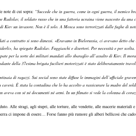
le note di cui sopra:
“Succede che in guerra, come in ogni guerra, il nemico brac
e Radislav, il soldato russo che in una fattoria ucraina viene nascosto da una c
i di Kiev un invasore. Non è il solo. A Mosca sono terrorizzati dalle fughe di noti
ldati a contratto si sono dimessi. «Eravamo
in Bielorussia, ci avevano detto che
derli», ha spiegato Radislav. Fuggiaschi e disertori. Per necessità e per scelta.
upate per la sorte dei militari mandati allo sbaraglio all’assalto di Kiev. Il m
ante della 37esima brigata fucilieri motorizzati è stato deliberatamente travol
naia di ragazzi. Sui social sono state diffuse le immagini dell’ufficiale gravem
 caverà. È stata la contadina che lo ha accolto a rassicurare la madre del sol
on aveva con sé né documenti né armi. In un filmato si vede la colonna di cora
uto. Alle stragi, agli stupri, alle torture, alle vendette, alle macerie materiali 
uerra ci impone di essere… Forse fanno più rumore gli alberi bellicosi che cadono