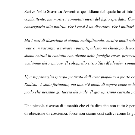
Scrive Nello Scavo su Avvenire, quotidiano dal quale ho attinto 
combattente, ma mostri i connotati mesti del figlio sperduto. Com
consegnarlo alla polizia. Per i russi è un disertore. Per i militar
Ma i casi di diserzione si stanno moltiplicando, mentre molti so
venivo in vacanza, a trovare i parenti, adesso mi chiedono di ucci
siamo entrati in contatto con alcune delle famiglie russe, preocc
«calunnie del nemico». Il colonnello russo Yuri Medvedev, comand
Una rappresaglia interna motivata dall’aver mandato a morte centi
Radislav è stato fortunato, ma non c’è modo di sapere come se la
modo che nessuno gli faccia del male. Il giovanissimo carrista n
Una piccola riscossa di umanità che ci fa dire che non tutto è perd
di obiezione di coscienza: forse non siamo così cattivi come la g