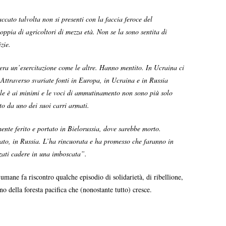
cato talvolta non si presenti con la faccia feroce del
oppia di agricoltori di mezza età. Non se la sono sentita di
zie.
 era un’esercitazione come le altre. Hanno mentito. In Ucraina ci
 Attraverso svariate fonti in Europa, in Ucraina e in Russia
orale è ai minimi e le voci di ammutinamento non sono più solo
to da uno dei suoi carri armati.
ente ferito e portato in Bielorussia, dove sarebbe morto.
dato, in Russia. L’ha rincuorata e ha promesso che faranno in
zzati cadere in una imboscata”.
e umane fa riscontro qualche episodio di solidarietà, di ribellione,
 della foresta pacifica che (nonostante tutto) cresce.