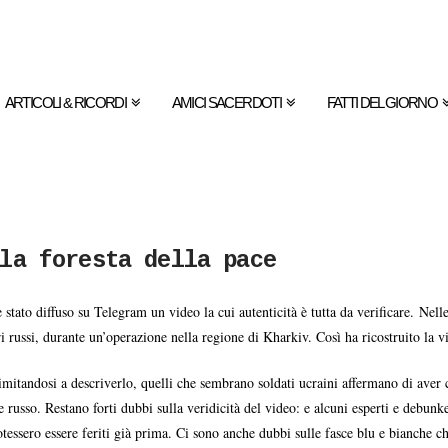
ARTICOLI & RICORDI
AMICI SACERDOTI
FATTI DEL GIORNO
la foresta della pace
ato diffuso su Telegram un video la cui autenticità è tutta da verificare. Nelle 
 russi, durante un’operazione nella regione di Kharkiv. Così ha ricostruito la vi
imitandosi a descriverlo, quelli che sembrano soldati ucraini affermano di aver
e russo. Restano forti dubbi sulla veridicità del video: e alcuni esperti e debun
tessero essere feriti già prima. Ci sono anche dubbi sulle fasce blu e bianche ch