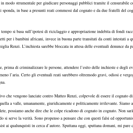
 in modo strumentale per giudicare personaggi pubblici tramite il censurabile c
di sponda, in base a presunti reati commessi dal cognato e da due fratelli del co
mpo si basa sull’ipotesi di riciclaggio e appropriazione indebita di fondi raccolt
i per i bambini africani, invece in buona parte transitati da conti intestati a qu
miglia Renzi. L’inchiesta sarebbe bloccata in attesa delle eventuali denunce da 
 prima di criminalizzare le persone, attendere l’esito delle inchieste e degli e
meno l’aria. Certo gli eventuali reati sarebbero oltremodo gravi, odiosi e vergo
gna.
ivo che vengono lanciate contro Matteo Renzi, colpevole di essere il cognato di 
 quella a valle, umanamente, giuridicamente e politicamente irrilevante. Siamo a
olete, possiamo anche dire che le colpe ricadono di cognato in cognato. Non sarà
o si serve la verità. Sono propenso a pensare che con questi falsi ed opportunist
sist ai qualunquisti in cerca d’autore. Sputtana oggi, sputtana domani, mi pare 