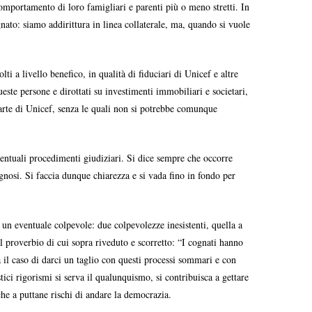
omportamento di loro famigliari e parenti più o meno stretti. In
gnato: siamo addirittura in linea collaterale, ma, quando si vuole
i a livello benefico, in qualità di fiduciari di Unicef e altre
este persone e dirottati su investimenti immobiliari e societari,
parte di Unicef, senza le quali non si potrebbe comunque
ventuali procedimenti giudiziari. Si dice sempre che occorre
gnosi. Si faccia dunque chiarezza e si vada fino in fondo per
un eventuale colpevole: due colpevolezze inesistenti, quella a
l proverbio di cui sopra riveduto e scorretto: “I cognati hanno
 il caso di darci un taglio con questi processi sommari e con
ici rigorismi si serva il qualunquismo, si contribuisca a gettare
che a puttane rischi di andare la democrazia.