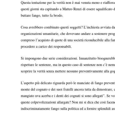
Questa tentazione per la verità non è mai venuta meno e riaffiora
questi giorni sta capitando a Matteo Renzi di essere squalificato 
buttare fango, tutto fa brodo.
Cosa avrebbero combinato questi soggetti? L’inchiesta avviata da te
organizzazioni umanitarie, che dovevano andare a sostenere progett
compreso l’acquisto di quote di una società riconducibile alla fa
procedere a carico dei responsabili.
Si impongono due serie considerazioni. Innanzitutto bisognerebbe,
rispettare le sentenze, ma in questo caso di sentenze non c’è nem
scoprire la verità senza mettere nessuno preventivamente alla go
L’aspetto più delicato riguarda però le manciate di fango prevent
monte del cognato e dei suoi fratelli ancora tutta da dimostrare,
mangiato uva acerba e i denti dei cognati si sono allegati”. Se v
queste colpevolizzazioni allargate? Non mi si dica che così facend
indiscriminatamente fango sulla politica ed a fornire splendidi as