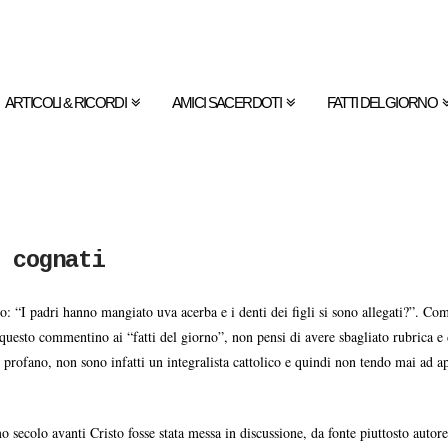
ARTICOLI & RICORDI
AMICI SACERDOTI
FATTI DEL GIORNO
 cognati
: “I padri hanno mangiato uva acerba e i denti dei figli si sono allegati?”. Co
questo commentino ai “fatti del giorno”, non pensi di avere sbagliato rubrica e d
l profano, non sono infatti un integralista cattolico e quindi non tendo mai ad ap
 secolo avanti Cristo fosse stata messa in discussione, da fonte piuttosto autorev