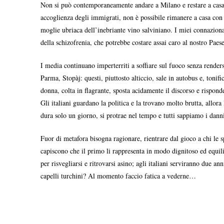
Non si può contemporaneamente andare a Milano e restare a casa: s
accoglienza degli immigrati, non è possibile rimanere a casa con Sa
moglie ubriaca dell’inebriante vino salviniano. I miei connaziona
della schizofrenia, che potrebbe costare assai caro al nostro Paese
I media continuano imperterriti a soffiare sul fuoco senza render
Parma, Stopàj: questi, piuttosto alticcio, sale in autobus e, tonif
donna, colta in flagrante, sposta acidamente il discorso e rispon
Gli italiani guardano la politica e la trovano molto brutta, allora
dura solo un giorno, si protrae nel tempo e tutti sappiamo i danni 
Fuor di metafora bisogna ragionare, rientrare dal gioco a chi le s
capiscono che il primo li rappresenta in modo dignitoso ed equili
per risvegliarsi e ritrovarsi asino; agli italiani serviranno due a
capelli turchini? Al momento faccio fatica a vederne…