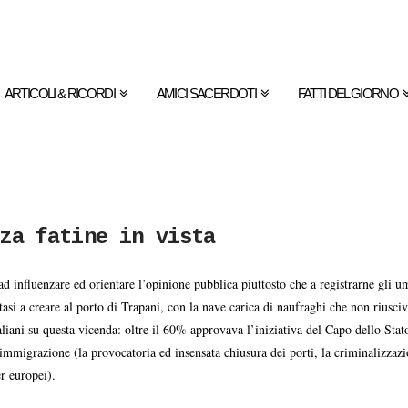
ARTICOLI & RICORDI
AMICI SACERDOTI
FATTI DEL GIORNO
za fatine in vista
d influenzare ed orientare l’opinione pubblica piuttosto che a registrarne gli u
asi a creare al porto di Trapani, con la nave carica di naufraghi che non riusciv
italiani su questa vicenda: oltre il 60% approvava l’iniziativa del Capo dello St
i immigrazione (la provocatoria ed insensata chiusura dei porti, la criminalizza
r europei).