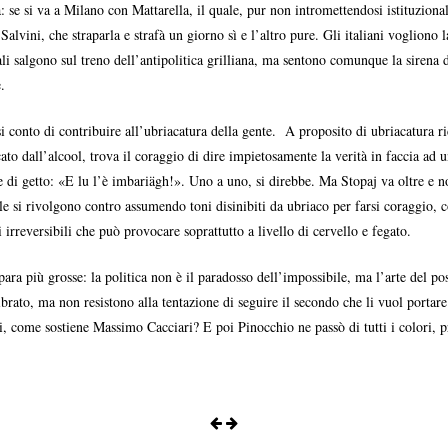
e si va a Milano con Mattarella, il quale, pur non intromettendosi istituzionalme
lvini, che straparla e strafà un giorno sì e l’altro pure. Gli italiani vogliono l
li salgono sul treno dell’antipolitica grilliana, ma sentono comunque la sirena
.
si conto di contribuire all’ubriacatura della gente. A proposito di ubriacatura r
icato dall’alcool, trova il coraggio di dire impietosamente la verità in faccia a
de di getto: «E lu l’è imbariägh!». Uno a uno, si direbbe. Ma Stopaj va oltre e
 le si rivolgono contro assumendo toni disinibiti da ubriaco per farsi coraggio, c
irreversibili che può provocare soprattutto a livello di cervello e fegato.
para più grosse: la politica non è il paradosso dell’impossibile, ma l’arte del po
brato, ma non resistono alla tentazione di seguire il secondo che li vuol porta
nni, come sostiene Massimo Cacciari? E poi Pinocchio ne passò di tutti i colori, pr