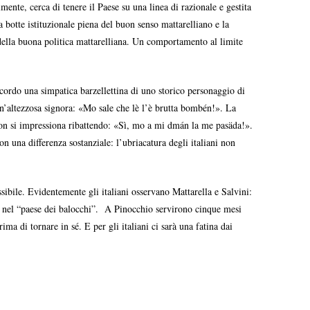
nte, cerca di tenere il Paese su una linea di razionale e gestita
a botte istituzionale piena del buon senso mattarelliano e la
 della buona politica mattarelliana. Un comportamento al limite
icordo una simpatica barzellettina di uno storico personaggio di
d un’altezzosa signora: «Mo sale che lè l’è brutta bombén!». La
 non si impressiona ribattendo: «Sì, mo a mi dmán la me pasäda!».
on una differenza sostanziale: l’ubriacatura degli italiani non
ssibile. Evidentemente gli italiani osservano Mattarella e Salvini:
re nel “paese dei balocchi”. A Pinocchio servirono cinque mesi
ima di tornare in sé. E per gli italiani ci sarà una fatina dai