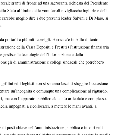
ecalcitranti di fronte ad una sacrosanta richiesta del Presidente
o Stato al limite delle vomitevoli e vigliacche ingiurie e della
se sarebbe meglio dire i due presunti leader Salvini e Di Maio, si
o.
 portarli a più miti consigli. E cosa c’è in ballo di tanto
razione della Cassa Depositi e Prestiti (l’istituzione finanziaria
he gestisce le tecnologie dell’informazione e della
onsigli di amministrazione e collegi sindacali che potrebbero
llini ed i leghisti non si saranno lasciati sfuggire l’occasione
resentare un’incognita o comunque una complicazione al riguardo.
ri, ma con l’apparato pubblico alquanto articolato e complesso.
media impegnati a ricollocarsi, a mettere le mani avanti, a
 di posti chiave nell’amministrazione pubblica e in vari enti
i, quando certe forze politiche si occupavano di coprire le caselle