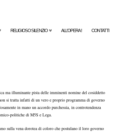
RELIGIOSO SILENZIO
ALL’OPERA !
CONTATTI
gica ma illuminante pista delle imminenti nomine del cosiddetto
non si tratta infatti di un vero e proprio programma di governo
tolosamente in mano un accordo purchessia, in controtendenza
nomico-politiche di M5S e Lega.
mismo sulla vena dorotea di coloro che postulano il loro governo