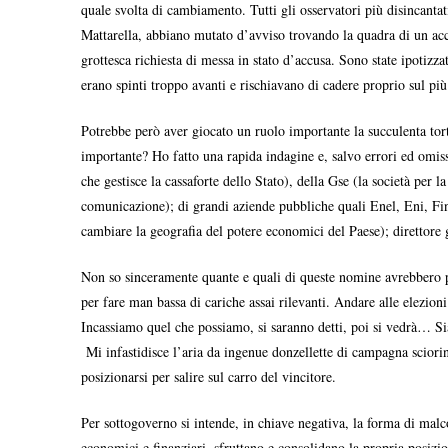
quale svolta di cambiamento. Tutti gli osservatori più disincantat
Mattarella, abbiano mutato d’avviso trovando la quadra di un acco
grottesca richiesta di messa in stato d’accusa. Sono state ipotizza
erano spinti troppo avanti e rischiavano di cadere proprio sul più
Potrebbe però aver giocato un ruolo importante la succulenta torta
importante? Ho fatto una rapida indagine e, salvo errori ed omissi
che gestisce la cassaforte dello Stato), della Gse (la società per l
comunicazione); di grandi aziende pubbliche quali Enel, Eni, Fin
cambiare la geografia del potere economici del Paese); direttore g
Non so sinceramente quante e quali di queste nomine avrebbero pot
per fare man bassa di cariche assai rilevanti. Andare alle elezio
Incassiamo quel che possiamo, si saranno detti, poi si vedrà… Si
Mi infastidisce l’aria da ingenue donzellette di campagna sciorinat
posizionarsi per salire sul carro del vincitore.
Per sottogoverno si intende, in chiave negativa, la forma di malc
economici e finanziari, sfruttano e consolidano la propria posizio