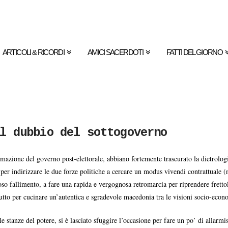
ARTICOLI & RICORDI
AMICI SACERDOTI
FATTI DEL GIORNO
l dubbio del sottogoverno
ormazione del governo post-elettorale, abbiano fortemente trascurato la dietrolo
er indirizzare le due forze politiche a cercare un modus vivendi contrattuale (
oso fallimento, a fare una rapida e vergognosa retromarcia per riprendere fret
tutto per cucinare un’autentica e sgradevole macedonia tra le visioni socio-eco
le stanze del potere, si è lasciato sfuggire l’occasione per fare un po’ di allar