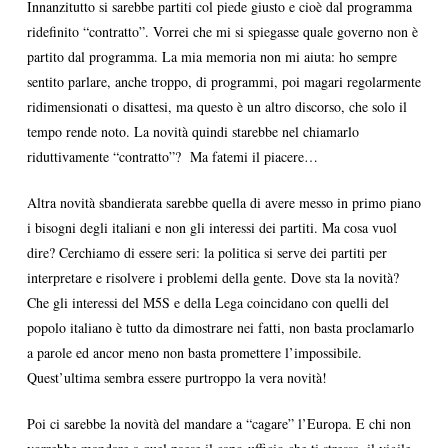
Innanzitutto si sarebbe partiti col piede giusto e cioè dal programma
ridefinito “contratto”. Vorrei che mi si spiegasse quale governo non è
partito dal programma. La mia memoria non mi aiuta: ho sempre
sentito parlare, anche troppo, di programmi, poi magari regolarmente
ridimensionati o disattesi, ma questo è un altro discorso, che solo il
tempo rende noto. La novità quindi starebbe nel chiamarlo
riduttivamente “contratto”? Ma fatemi il piacere…
Altra novità sbandierata sarebbe quella di avere messo in primo piano
i bisogni degli italiani e non gli interessi dei partiti. Ma cosa vuol
dire? Cerchiamo di essere seri: la politica si serve dei partiti per
interpretare e risolvere i problemi della gente. Dove sta la novità?
Che gli interessi del M5S e della Lega coincidano con quelli del
popolo italiano è tutto da dimostrare nei fatti, non basta proclamarlo
a parole ed ancor meno non basta promettere l’impossibile.
Quest’ultima sembra essere purtroppo la vera novità!
Poi ci sarebbe la novità del mandare a “cagare” l’Europa. E chi non