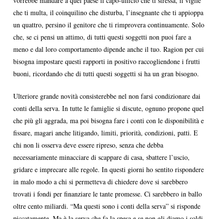
vorrebbe mandare a quel paese il capo-ufficio che ti stressa, il vigile
che ti multa, il coinquilino che disturba, l’insegnante che ti appioppa
un quattro, persino il genitore che ti rimprovera continuamente. Solo
che, se ci pensi un attimo, di tutti questi soggetti non puoi fare a
meno e dal loro comportamento dipende anche il tuo. Ragion per cui
bisogna impostare questi rapporti in positivo raccogliendone i frutti
buoni, ricordando che di tutti questi soggetti si ha un gran bisogno.
Ulteriore grande novità consisterebbe nel non farsi condizionare dai
conti della serva. In tutte le famiglie si discute, ognuno propone quel
che più gli aggrada, ma poi bisogna fare i conti con le disponibilità e
fissare, magari anche litigando, limiti, priorità, condizioni, patti. E
chi non li osserva deve essere ripreso, senza che debba
necessariamente minacciare di scappare di casa, sbattere l’uscio,
gridare e imprecare alle regole. In questi giorni ho sentito rispondere
in malo modo a chi si permetteva di chiedere dove si sarebbero
trovati i fondi per finanziare le tante promesse. Ci sarebbero in ballo
oltre cento miliardi. “Ma questi sono i conti della serva” si risponde
piccatamente. Ma è la serva che fa la spesa e se non gli diamo i soldi