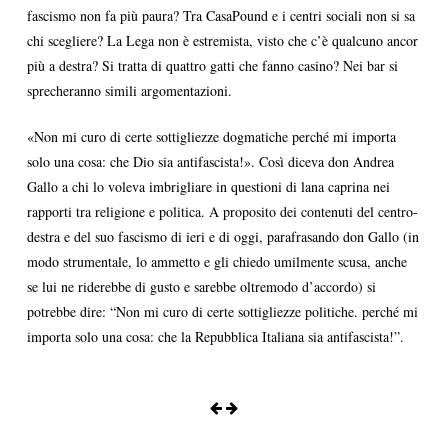
fascismo non fa più paura? Tra CasaPound e i centri sociali non si sa
chi scegliere? La Lega non è estremista, visto che c’è qualcuno ancor
più a destra? Si tratta di quattro gatti che fanno casino? Nei bar si
sprecheranno simili argomentazioni.
«Non mi curo di certe sottigliezze dogmatiche perché mi importa
solo una cosa: che Dio sia antifascista!». Così diceva don Andrea
Gallo a chi lo voleva imbrigliare in questioni di lana caprina nei
rapporti tra religione e politica. A proposito dei contenuti del centro-
destra e del suo fascismo di ieri e di oggi, parafrasando don Gallo (in
modo strumentale, lo ammetto e gli chiedo umilmente scusa, anche
se lui ne riderebbe di gusto e sarebbe oltremodo d’accordo) si
potrebbe dire: “Non mi curo di certe sottigliezze politiche. perché mi
importa solo una cosa: che la Repubblica Italiana sia antifascista!”.