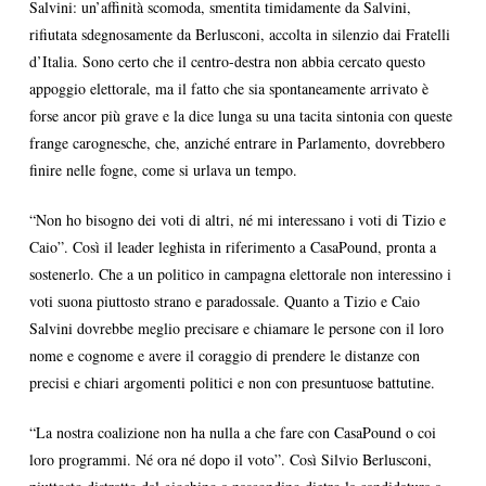
Salvini: un’affinità scomoda, smentita timidamente da Salvini,
rifiutata sdegnosamente da Berlusconi, accolta in silenzio dai Fratelli
d’Italia. Sono certo che il centro-destra non abbia cercato questo
appoggio elettorale, ma il fatto che sia spontaneamente arrivato è
forse ancor più grave e la dice lunga su una tacita sintonia con queste
frange carognesche, che, anziché entrare in Parlamento, dovrebbero
finire nelle fogne, come si urlava un tempo.
“Non ho bisogno dei voti di altri, né mi interessano i voti di Tizio e
Caio”. Così il leader leghista in riferimento a CasaPound, pronta a
sostenerlo. Che a un politico in campagna elettorale non interessino i
voti suona piuttosto strano e paradossale. Quanto a Tizio e Caio
Salvini dovrebbe meglio precisare e chiamare le persone con il loro
nome e cognome e avere il coraggio di prendere le distanze con
precisi e chiari argomenti politici e non con presuntuose battutine.
“La nostra coalizione non ha nulla a che fare con CasaPound o coi
loro programmi. Né ora né dopo il voto”. Così Silvio Berlusconi,