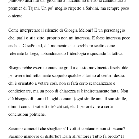
piuttosto distratto dal giochino a nascondino dietro la candidatura a
premier di Tajani. Un po’ meglio rispetto a Salvini, ma sempre poco
o niente.
Come interpretare il silenzio di Giorgia Meloni? È un personaggio
che, parli o stia zitto, proprio non mi interessa. E forse interessa poco
anche a CasaPound, dal momento che avrebbero scelto come
referente la Lega, abbandonando l’ideologia e sposando la tattica.
Bisognerebbe essere comunque grati a questo movimento fascistoide
per avere indirettamente scoperto qualche altarino al centro-destra:
chi è orientato a votare così, non si farà certo scandalizzare e
condizionare, ma un poco di chiarezza si è indirettamente fatta. Non
c’è bisogno di usare i luoghi comuni (ogni simile ama il suo simile,
dimmi con chi vai e ti dirò chi sei, etc.) per arrivare a certe
conclusioni politiche.
Saranno camerati che sbagliano? I voti si contano e non si pesano?
Saranno manovre di disturbo? Dalli all’untore? Tutto fa brodo? Il