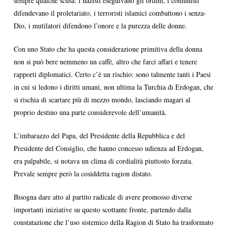
sempre qualche scusa: i nazisti eseguivano gli ordini, i comunisti
difendevano il proletariato, i terroristi islamici combattono i senza-
Dio, i mutilatori difendono l’onore e la purezza delle donne.
Con uno Stato che ha questa considerazione primitiva della donna
non si può bere nemmeno un caffè, altro che farci affari e tenere
rapporti diplomatici. Certo c’è un rischio: sono talmente tanti i Paesi
in cui si ledono i diritti umani, non ultima la Turchia di Erdogan, che
si rischia di scartare più di mezzo mondo, lasciando magari al
proprio destino una parte considerevole dell’umanità.
L’imbarazzo del Papa, del Presidente della Repubblica e del
Presidente del Consiglio, che hanno concesso udienza ad Erdogan,
era palpabile, si notava un clima di cordialità piuttosto forzata.
Prevale sempre però la cosiddetta ragion distato.
Bisogna dare atto al partito radicale di avere promosso diverse
importanti iniziative su questo scottante fronte, partendo dalla
constatazione che l’uso sistemico della Ragion di Stato ha trasformato