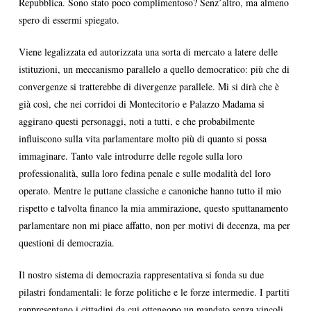
Repubblica. Sono stato poco complimentoso? Senz’altro, ma almeno
spero di essermi spiegato.
Viene legalizzata ed autorizzata una sorta di mercato a latere delle
istituzioni, un meccanismo parallelo a quello democratico: più che di
convergenze si tratterebbe di divergenze parallele. Mi si dirà che è
già così, che nei corridoi di Montecitorio e Palazzo Madama si
aggirano questi personaggi, noti a tutti, e che probabilmente
influiscono sulla vita parlamentare molto più di quanto si possa
immaginare. Tanto vale introdurre delle regole sulla loro
professionalità, sulla loro fedina penale e sulle modalità del loro
operato. Mentre le puttane classiche e canoniche hanno tutto il mio
rispetto e talvolta financo la mia ammirazione, questo sputtanamento
parlamentare non mi piace affatto, non per motivi di decenza, ma per
questioni di democrazia.
Il nostro sistema di democrazia rappresentativa si fonda su due
pilastri fondamentali: le forze politiche e le forze intermedie. I partiti
rappresentano i cittadini da cui ottengono un mandato senza vincoli,