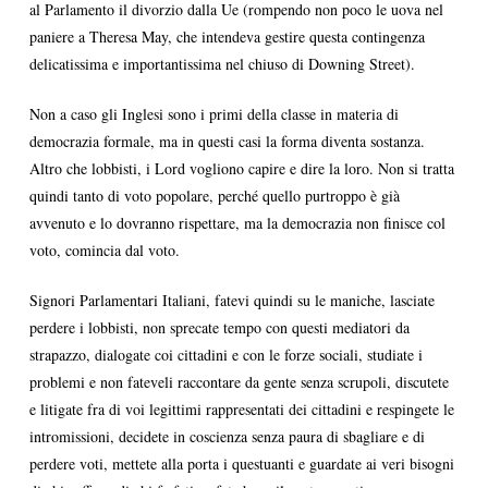
al Parlamento il divorzio dalla Ue (rompendo non poco le uova nel
paniere a Theresa May, che intendeva gestire questa contingenza
delicatissima e importantissima nel chiuso di Downing Street).
Non a caso gli Inglesi sono i primi della classe in materia di
democrazia formale, ma in questi casi la forma diventa sostanza.
Altro che lobbisti, i Lord vogliono capire e dire la loro. Non si tratta
quindi tanto di voto popolare, perché quello purtroppo è già
avvenuto e lo dovranno rispettare, ma la democrazia non finisce col
voto, comincia dal voto.
Signori Parlamentari Italiani, fatevi quindi su le maniche, lasciate
perdere i lobbisti, non sprecate tempo con questi mediatori da
strapazzo, dialogate coi cittadini e con le forze sociali, studiate i
problemi e non fateveli raccontare da gente senza scrupoli, discutete
e litigate fra di voi legittimi rappresentati dei cittadini e respingete le
intromissioni, decidete in coscienza senza paura di sbagliare e di
perdere voti, mettete alla porta i questuanti e guardate ai veri bisogni