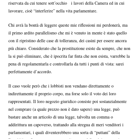
riservata da cui tenere sott’occhio i lavori della Camera ed in cui
lavorare, cioè “interferire” nella vita parlamentare.
Chi avrà la bontà di leggere queste mie riflessioni mi perdonerà, ma
il primo ardito parallelismo che mi è venuto in mente è stato quello
con il ripristino delle case di tolleranza, dei casini per essere ancora
più chiaro. Considerato che la prostituzione esiste da sempre, che non
la si può eliminare, che è ipocrita far finta che non esista, varrebbe la
pena di regolamentarla e controllarla da tutti i punti di vista: sarei
perfettamente d’accordo.
Il caso vuole però che i lobbisti non vendano direttamente o
indirettamente il proprio corpo, ma forse solo il voto dei loro
rappresentati. Il loro negozio giuridico consiste poi sostanzialmente
nel comprare (a quale prezzo non è dato sapere) una legge, può
bastare anche un articolo di una legge, talvolta un comma o
addirittura un capoverso, trattando alla stregua di meri venditori i
parlamentari, i quali diventerebbero una sorta di “puttani” della