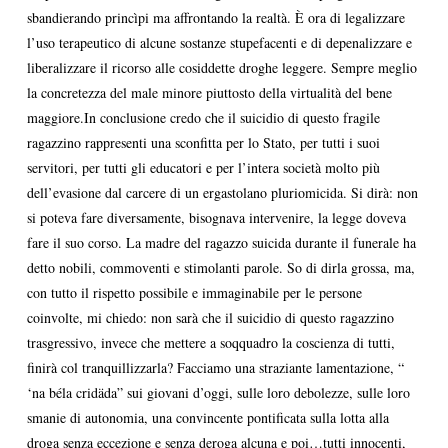
sbandierando princìpi ma affrontando la realtà. È ora di legalizzare
l’uso terapeutico di alcune sostanze stupefacenti e di depenalizzare e
liberalizzare il ricorso alle cosiddette droghe leggere. Sempre meglio
la concretezza del male minore piuttosto della virtualità del bene
maggiore.In conclusione credo che il suicidio di questo fragile
ragazzino rappresenti una sconfitta per lo Stato, per tutti i suoi
servitori, per tutti gli educatori e per l’intera società molto più
dell’evasione dal carcere di un ergastolano pluriomicida. Si dirà: non
si poteva fare diversamente, bisognava intervenire, la legge doveva
fare il suo corso. La madre del ragazzo suicida durante il funerale ha
detto nobili, commoventi e stimolanti parole. So di dirla grossa, ma,
con tutto il rispetto possibile e immaginabile per le persone
coinvolte, mi chiedo: non sarà che il suicidio di questo ragazzino
trasgressivo, invece che mettere a soqquadro la coscienza di tutti,
finirà col tranquillizzarla? Facciamo una straziante lamentazione, “
‘na béla cridäda” sui giovani d’oggi, sulle loro debolezze, sulle loro
smanie di autonomia, una convincente pontificata sulla lotta alla
droga senza eccezione e senza deroga alcuna e poi…tutti innocenti,