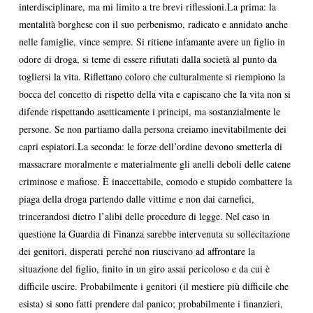
interdisciplinare, ma mi limito a tre brevi riflessioni.La prima: la
mentalità borghese con il suo perbenismo, radicato e annidato anche
nelle famiglie, vince sempre. Si ritiene infamante avere un figlio in
odore di droga, si teme di essere rifiutati dalla società al punto da
togliersi la vita. Riflettano coloro che culturalmente si riempiono la
bocca del concetto di rispetto della vita e capiscano che la vita non si
difende rispettando asetticamente i principi, ma sostanzialmente le
persone. Se non partiamo dalla persona creiamo inevitabilmente dei
capri espiatori.La seconda: le forze dell’ordine devono smetterla di
massacrare moralmente e materialmente gli anelli deboli delle catene
criminose e mafiose. È inaccettabile, comodo e stupido combattere la
piaga della droga partendo dalle vittime e non dai carnefici,
trincerandosi dietro l’alibi delle procedure di legge. Nel caso in
questione la Guardia di Finanza sarebbe intervenuta su sollecitazione
dei genitori, disperati perché non riuscivano ad affrontare la
situazione del figlio, finito in un giro assai pericoloso e da cui è
difficile uscire. Probabilmente i genitori (il mestiere più difficile che
esista) si sono fatti prendere dal panico; probabilmente i finanzieri,