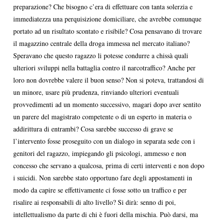
preparazione? Che bisogno c’era di effettuare con tanta solerzia e
immediatezza una perquisizione domiciliare, che avrebbe comunque
portato ad un risultato scontato e risibile? Cosa pensavano di trovare
il magazzino centrale della droga immessa nel mercato italiano?
Speravano che questo ragazzo li potesse condurre a chissà quali
ulteriori sviluppi nella battaglia contro il narcotraffico? Anche per
loro non dovrebbe valere il buon senso? Non si poteva, trattandosi di
un minore, usare più prudenza, rinviando ulteriori eventuali
provvedimenti ad un momento successivo, magari dopo aver sentito
un parere del magistrato competente o di un esperto in materia o
addirittura di entrambi? Cosa sarebbe successo di grave se
l’intervento fosse proseguito con un dialogo in separata sede con i
genitori del ragazzo, impiegando gli psicologi, ammesso e non
concesso che servano a qualcosa, prima di certi interventi e non dopo
i suicidi. Non sarebbe stato opportuno fare degli appostamenti in
modo da capire se effettivamente ci fosse sotto un traffico e per
risalire ai responsabili di alto livello? Si dirà: senno di poi,
intellettualismo da parte di chi è fuori della mischia. Può darsi, ma