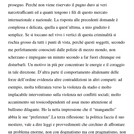
proseguo. Perché non viene riservato il pugno duro ai veri
narcotrafficanti ed a quanti tengono i fili di questo mercato
internazionale e nazionale. La risposta alle precedenti domande è
complessa e delicata, quella a quest’ultima, a mio giudizio è
semplice. Se si toccano nel vivo i vertici di questa criminalità si
rischia grosso da tutti i punti di vista, perché questi soggetti, secondo
me perfettamente conosciuti dalle polizie di mezzo mondo, non
scherzano e impiegano un minuto secondo a far fuori chiunque osi
disturbarli. Un motivo in più per concentrare le energie e il coraggio
in tale direzione. D’altra parte il comportamento altalenante delle
forze dell’ordine evidenzia altre contraddizioni in altri comparti: ad
esempio, molta tolleranza verso la violenza da stadio e molto
implacabile interventismo sulla violenza nei conflitti sociali; molto
accanimento sui tossicodipendenti ed assai meno attenzione al
bullismo dilagante. Ho la netta impressione che il “manganello”
abbia le sue “preferenze”.La terza riflessione: la politica faccia il suo
mestiere, vale a dire leggi e provvedimenti che cerchino di affrontare
un problema enorme, non con dogmatismo ma con pragmatismo, non