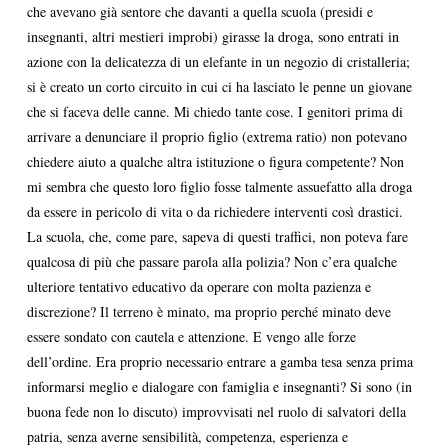
che avevano già sentore che davanti a quella scuola (presidi e
insegnanti, altri mestieri improbi) girasse la droga, sono entrati in
azione con la delicatezza di un elefante in un negozio di cristalleria;
si è creato un corto circuito in cui ci ha lasciato le penne un giovane
che si faceva delle canne. Mi chiedo tante cose. I genitori prima di
arrivare a denunciare il proprio figlio (extrema ratio) non potevano
chiedere aiuto a qualche altra istituzione o figura competente? Non
mi sembra che questo loro figlio fosse talmente assuefatto alla droga
da essere in pericolo di vita o da richiedere interventi così drastici.
La scuola, che, come pare, sapeva di questi traffici, non poteva fare
qualcosa di più che passare parola alla polizia? Non c’era qualche
ulteriore tentativo educativo da operare con molta pazienza e
discrezione? Il terreno è minato, ma proprio perché minato deve
essere sondato con cautela e attenzione. E vengo alle forze
dell’ordine. Era proprio necessario entrare a gamba tesa senza prima
informarsi meglio e dialogare con famiglia e insegnanti? Si sono (in
buona fede non lo discuto) improvvisati nel ruolo di salvatori della
patria, senza averne sensibilità, competenza, esperienza e