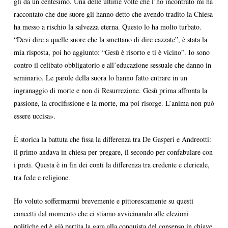
gli dà un centesimo. Una delle ultime volte che l’ho incontrato mi ha
raccontato che due suore gli hanno detto che avendo tradito la Chiesa
ha messo a rischio la salvezza eterna. Questo lo ha molto turbato.
“Devi dire a quelle suore che la smettano di dire cazzate”, è stata la
mia risposta, poi ho aggiunto: “Gesù è risorto e ti è vicino”. Io sono
contro il celibato obbligatorio e all’educazione sessuale che danno in
seminario. Le parole della suora lo hanno fatto entrare in un
ingranaggio di morte e non di Resurrezione. Gesù prima affronta la
passione, la crocifissione e la morte, ma poi risorge. L’anima non può
essere uccisa».
È storica la battuta che fissa la differenza tra De Gasperi e Andreotti:
il primo andava in chiesa per pregare, il secondo per confabulare con
i preti. Questa è in fin dei conti la differenza tra credente e clericale,
tra fede e religione.
Ho voluto soffermarmi brevemente e pittorescamente su questi
concetti dal momento che ci stiamo avvicinando alle elezioni
politiche ed è già partita la gara alla conquista del consenso in chiave