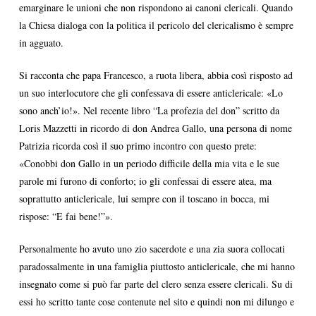
emarginare le unioni che non rispondono ai canoni clericali. Quando
la Chiesa dialoga con la politica il pericolo del clericalismo è sempre
in agguato.
Si racconta che papa Francesco, a ruota libera, abbia così risposto ad
un suo interlocutore che gli confessava di essere anticlericale: «Lo
sono anch’io!». Nel recente libro “La profezia del don” scritto da
Loris Mazzetti in ricordo di don Andrea Gallo, una persona di nome
Patrizia ricorda così il suo primo incontro con questo prete:
«Conobbi don Gallo in un periodo difficile della mia vita e le sue
parole mi furono di conforto; io gli confessai di essere atea, ma
soprattutto anticlericale, lui sempre con il toscano in bocca, mi
rispose: “E fai bene!”».
Personalmente ho avuto uno zio sacerdote e una zia suora collocati
paradossalmente in una famiglia piuttosto anticlericale, che mi hanno
insegnato come si può far parte del clero senza essere clericali. Su di
essi ho scritto tante cose contenute nel sito e quindi non mi dilungo e