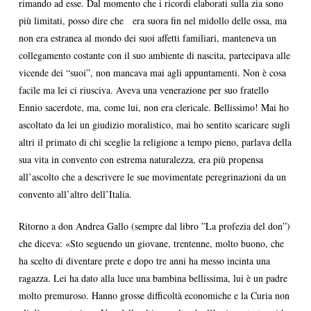
rimando ad esse. Dal momento che i ricordi elaborati sulla zia sono
più limitati, posso dire che era suora fin nel midollo delle ossa, ma
non era estranea al mondo dei suoi affetti familiari, manteneva un
collegamento costante con il suo ambiente di nascita, partecipava alle
vicende dei “suoi”, non mancava mai agli appuntamenti. Non è cosa
facile ma lei ci riusciva. Aveva una venerazione per suo fratello
Ennio sacerdote, ma, come lui, non era clericale. Bellissimo! Mai ho
ascoltato da lei un giudizio moralistico, mai ho sentito scaricare sugli
altri il primato di chi sceglie la religione a tempo pieno, parlava della
sua vita in convento con estrema naturalezza, era più propensa
all’ascolto che a descrivere le sue movimentate peregrinazioni da un
convento all’altro dell’Italia.
Ritorno a don Andrea Gallo (sempre dal libro ”La profezia del don”)
che diceva: «Sto seguendo un giovane, trentenne, molto buono, che
ha scelto di diventare prete e dopo tre anni ha messo incinta una
ragazza. Lei ha dato alla luce una bambina bellissima, lui è un padre
molto premuroso. Hanno grosse difficoltà economiche e la Curia non