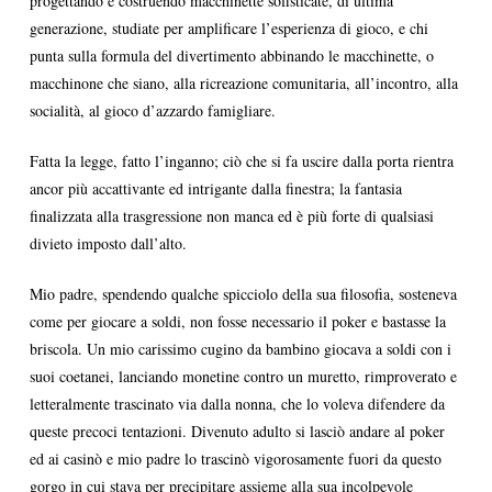
progettando e costruendo macchinette sofisticate, di ultima
generazione, studiate per amplificare l’esperienza di gioco, e chi
punta sulla formula del divertimento abbinando le macchinette, o
macchinone che siano, alla ricreazione comunitaria, all’incontro, alla
socialità, al gioco d’azzardo famigliare.
Fatta la legge, fatto l’inganno; ciò che si fa uscire dalla porta rientra
ancor più accattivante ed intrigante dalla finestra; la fantasia
finalizzata alla trasgressione non manca ed è più forte di qualsiasi
divieto imposto dall’alto.
Mio padre, spendendo qualche spicciolo della sua filosofia, sosteneva
come per giocare a soldi, non fosse necessario il poker e bastasse la
briscola. Un mio carissimo cugino da bambino giocava a soldi con i
suoi coetanei, lanciando monetine contro un muretto, rimproverato e
letteralmente trascinato via dalla nonna, che lo voleva difendere da
queste precoci tentazioni. Divenuto adulto si lasciò andare al poker
ed ai casinò e mio padre lo trascinò vigorosamente fuori da questo
gorgo in cui stava per precipitare assieme alla sua incolpevole