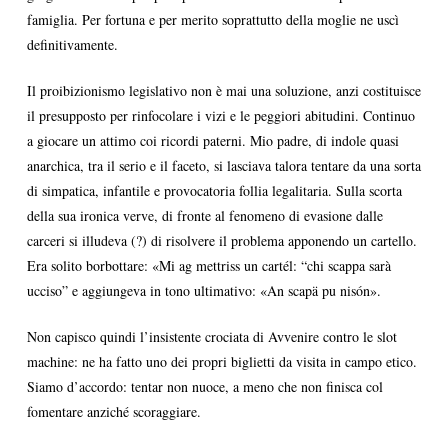
famiglia. Per fortuna e per merito soprattutto della moglie ne uscì
definitivamente.
Il proibizionismo legislativo non è mai una soluzione, anzi costituisce
il presupposto per rinfocolare i vizi e le peggiori abitudini. Continuo
a giocare un attimo coi ricordi paterni. Mio padre, di indole quasi
anarchica, tra il serio e il faceto, si lasciava talora tentare da una sorta
di simpatica, infantile e provocatoria follia legalitaria. Sulla scorta
della sua ironica verve, di fronte al fenomeno di evasione dalle
carceri si illudeva (?) di risolvere il problema apponendo un cartello.
Era solito borbottare: «Mi ag mettriss un cartél: “chi scappa sarà
ucciso” e aggiungeva in tono ultimativo: «An scapä pu nisón».
Non capisco quindi l’insistente crociata di Avvenire contro le slot
machine: ne ha fatto uno dei propri biglietti da visita in campo etico.
Siamo d’accordo: tentar non nuoce, a meno che non finisca col
fomentare anziché scoraggiare.