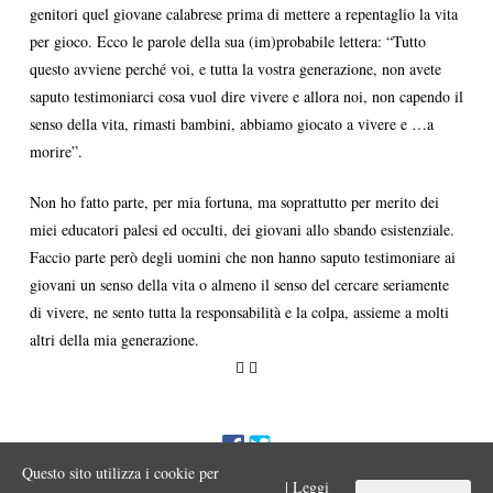
genitori quel giovane calabrese prima di mettere a repentaglio la vita
per gioco. Ecco le parole della sua (im)probabile lettera: “Tutto
questo avviene perché voi, e tutta la vostra generazione, non avete
saputo testimoniarci cosa vuol dire vivere e allora noi, non capendo il
senso della vita, rimasti bambini, abbiamo giocato a vivere e …a
morire”.
Non ho fatto parte, per mia fortuna, ma soprattutto per merito dei
miei educatori palesi ed occulti, dei giovani allo sbando esistenziale.
Faccio parte però degli uomini che non hanno saputo testimoniare ai
giovani un senso della vita o almeno il senso del cercare seriamente
di vivere, ne sento tutta la responsabilità e la colpa, assieme a molti
altri della mia generazione.
Questo sito utilizza i cookie per
ENNIO MORA © 2017 Iniziativa editoriale a scopo divulgativo
| Leggi