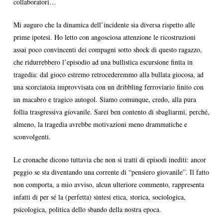
collaboratori…
Mi auguro che la dinamica dell’incidente sia diversa rispetto alle
prime ipotesi. Ho letto con angosciosa attenzione le ricostruzioni
assai poco convincenti dei compagni sotto shock di questo ragazzo,
che ridurrebbero l’episodio ad una bullistica escursione finita in
tragedia: dal gioco estremo retrocederemmo alla bullata giocosa, ad
una scorciatoia improvvisata con un dribbling ferroviario finito con
un macabro e tragico autogol. Siamo comunque, credo, alla pura
follia trasgressiva giovanile. Sarei ben contento di sbagliarmi, perché,
almeno, la tragedia avrebbe motivazioni meno drammatiche e
sconvolgenti.
Le cronache dicono tuttavia che non si tratti di episodi inediti: ancor
peggio se sta diventando una corrente di “pensiero giovanile”. Il fatto
non comporta, a mio avviso, alcun ulteriore commento, rappresenta
infatti di per sé la (perfetta) sintesi etica, storica, sociologica,
psicologica, politica dello sbando della nostra epoca.