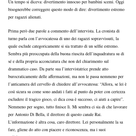
Un tempo si diceva: divertimento innocuo per bambini scemi. Oggi
bisognerebbe correggere questo modo di dire: divertimento estremo
per ragazzi alienati.
Prima però due parole a commento dell’intervista. La cronista di
turno parla con l’avvocatessa di uno dei ragazzi sopravvissuti, la
quale esclude categoricamente si sia trattato di un selfie estremo.
Sembra più preoccupata della buona riuscita dell’inquadratura su di
sé e della propria acconciatura che non del chiarimento sul
drammatico caso. Da parte sua l’intervistatrice prende atto
burocraticamente delle affermazioni, ma non le passa nemmeno per
l’anticamera del cervello di chiedere all’avvocatessa: “Allora, se lei è
così sicura su come sono andati i fatti al punto da poter con certezza
escludere il tragico gioco, ci dica cosa è successo, ci aiuti a capire”.
Nemmeno per sogno, tutto finisce lì. Mi sembra ci sia di che lavorare
per Antonio Di Bella, il direttore di questo canale Rai.
L’informazione è altra cosa, caro direttore. Lei personalmente la sa
fare, gliene do atto con piacere e riconoscenza, ma i suoi