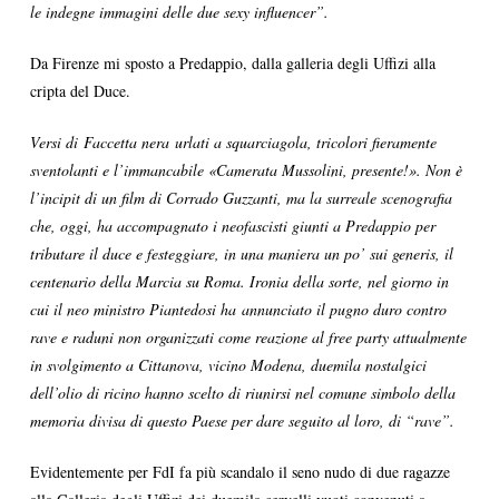
le indegne immagini delle due sexy influencer”.
Da Firenze mi sposto a Predappio, dalla galleria degli Uffizi alla
cripta del Duce.
Versi di Faccetta nera urlati a squarciagola, tricolori fieramente
sventolanti e l’immancabile «Camerata Mussolini, presente!». Non è
l’incipit di un film di Corrado Guzzanti, ma la surreale scenografia
che, oggi, ha accompagnato i neofascisti giunti a Predappio per
tributare il duce e festeggiare, in una maniera un po’ sui generis, il
centenario della Marcia su Roma. Ironia della sorte, nel giorno in
cui il neo ministro Piantedosi ha annunciato il pugno duro contro
rave e raduni non organizzati come reazione al free party attualmente
in svolgimento a Cittanova, vicino Modena, duemila nostalgici
dell’olio di ricino hanno scelto di riunirsi nel comune simbolo della
memoria divisa di questo Paese per dare seguito al loro, di “rave”.
Evidentemente per FdI fa più scandalo il seno nudo di due ragazze