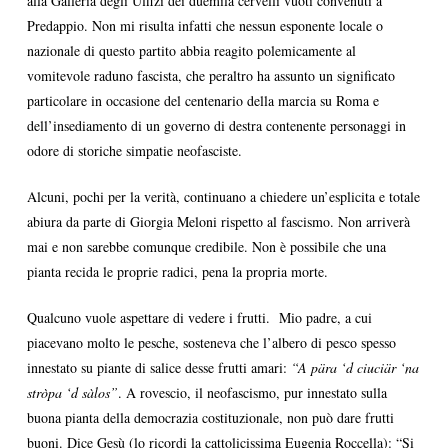
alla Galleria degli Uffizi dei duemila cervelli vuoti convenuti a
Predappio. Non mi risulta infatti che nessun esponente locale o
nazionale di questo partito abbia reagito polemicamente al
vomitevole raduno fascista, che peraltro ha assunto un significato
particolare in occasione del centenario della marcia su Roma e
dell’insediamento di un governo di destra contenente personaggi in
odore di storiche simpatie neofasciste.
Alcuni, pochi per la verità, continuano a chiedere un’esplicita e totale
abiura da parte di Giorgia Meloni rispetto al fascismo. Non arriverà
mai e non sarebbe comunque credibile. Non è possibile che una
pianta recida le proprie radici, pena la propria morte.
Qualcuno vuole aspettare di vedere i frutti. Mio padre, a cui
piacevano molto le pesche, sosteneva che l’albero di pesco spesso
innestato su piante di salice desse frutti amari:
“A p
ä
ra ‘d ciuci
ä
r ‘na
stròpa ‘d sàlos”
. A rovescio, il neofascismo, pur innestato sulla
buona pianta della democrazia costituzionale, non può dare frutti
buoni. Dice Gesù (lo ricordi la cattolicissima Eugenia Roccella): “Si