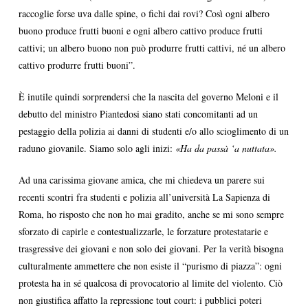
raccoglie forse uva dalle spine, o fichi dai rovi? Così ogni albero
buono produce frutti buoni e ogni albero cattivo produce frutti
cattivi; un albero buono non può produrre frutti cattivi, né un albero
cattivo produrre frutti buoni”.
È inutile quindi sorprendersi che la nascita del governo Meloni e il
debutto del ministro Piantedosi siano stati concomitanti ad un
pestaggio della polizia ai danni di studenti e/o allo scioglimento di un
raduno giovanile. Siamo solo agli inizi:
«Ha da passà ‘a nuttata».
Ad una carissima giovane amica, che mi chiedeva un parere sui
recenti scontri fra studenti e polizia all’università La Sapienza di
Roma, ho risposto che non ho mai gradito, anche se mi sono sempre
sforzato di capirle e contestualizzarle, le forzature protestatarie e
trasgressive dei giovani e non solo dei giovani. Per la verità bisogna
culturalmente ammettere che non esiste il “purismo di piazza”: ogni
protesta ha in sé qualcosa di provocatorio al limite del violento. Ciò
non giustifica affatto la repressione tout court: i pubblici poteri