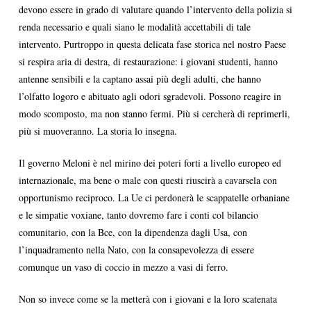
devono essere in grado di valutare quando l’intervento della polizia si
renda necessario e quali siano le modalità accettabili di tale
intervento. Purtroppo in questa delicata fase storica nel nostro Paese
si respira aria di destra, di restaurazione: i giovani studenti, hanno
antenne sensibili e la captano assai più degli adulti, che hanno
l’olfatto logoro e abituato agli odori sgradevoli. Possono reagire in
modo scomposto, ma non stanno fermi. Più si cercherà di reprimerli,
più si muoveranno. La storia lo insegna.
Il governo Meloni è nel mirino dei poteri forti a livello europeo ed
internazionale, ma bene o male con questi riuscirà a cavarsela con
opportunismo reciproco. La Ue ci perdonerà le scappatelle orbaniane
e le simpatie voxiane, tanto dovremo fare i conti col bilancio
comunitario, con la Bce, con la dipendenza dagli Usa, con
l’inquadramento nella Nato, con la consapevolezza di essere
comunque un vaso di coccio in mezzo a vasi di ferro.
Non so invece come se la metterà con i giovani e la loro scatenata