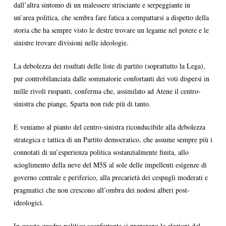
dall’altra sintomo di un malessere strisciante e serpeggiante in
un’area politica, che sembra fare fatica a compattarsi a dispetto della
storia che ha sempre visto le destre trovare un legame nel potere e le
sinistre trovare divisioni nelle ideologie.
La debolezza dei risultati delle liste di partito (soprattutto la Lega),
pur controbilanciata dalle sommatorie confortanti dei voti dispersi in
mille rivoli ruspanti, conferma che, assimilato ad Atene il centro-
sinistra che piange, Sparta non ride più di tanto.
E veniamo al pianto del centro-sinistra riconducibile alla debolezza
strategica e tattica di un Partito democratico, che assume sempre più i
connotati di un’esperienza politica sostanzialmente finita, allo
scioglimento della neve del M5S al sole delle impellenti esigenze di
governo centrale e periferico, alla precarietà dei cespugli moderati e
pragmatici che non crescono all’ombra dei nodosi alberi post-
ideologici.
In questo quadro politico sconfortante si preparano le elezioni del