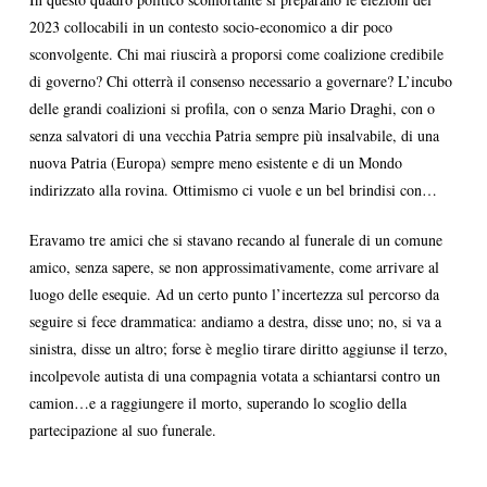
2023 collocabili in un contesto socio-economico a dir poco
sconvolgente. Chi mai riuscirà a proporsi come coalizione credibile
di governo? Chi otterrà il consenso necessario a governare? L’incubo
delle grandi coalizioni si profila, con o senza Mario Draghi, con o
senza salvatori di una vecchia Patria sempre più insalvabile, di una
nuova Patria (Europa) sempre meno esistente e di un Mondo
indirizzato alla rovina. Ottimismo ci vuole e un bel brindisi con…
Eravamo tre amici che si stavano recando al funerale di un comune
amico, senza sapere, se non approssimativamente, come arrivare al
luogo delle esequie. Ad un certo punto l’incertezza sul percorso da
seguire si fece drammatica: andiamo a destra, disse uno; no, si va a
sinistra, disse un altro; forse è meglio tirare diritto aggiunse il terzo,
incolpevole autista di una compagnia votata a schiantarsi contro un
camion…e a raggiungere il morto, superando lo scoglio della
partecipazione al suo funerale.