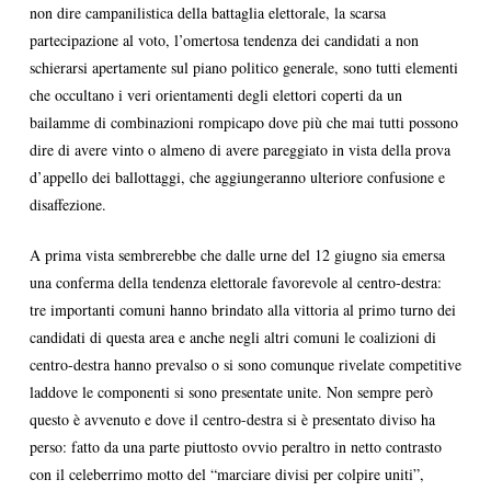
non dire campanilistica della battaglia elettorale, la scarsa
partecipazione al voto, l’omertosa tendenza dei candidati a non
schierarsi apertamente sul piano politico generale, sono tutti elementi
che occultano i veri orientamenti degli elettori coperti da un
bailamme di combinazioni rompicapo dove più che mai tutti possono
dire di avere vinto o almeno di avere pareggiato in vista della prova
d’appello dei ballottaggi, che aggiungeranno ulteriore confusione e
disaffezione.
A prima vista sembrerebbe che dalle urne del 12 giugno sia emersa
una conferma della tendenza elettorale favorevole al centro-destra:
tre importanti comuni hanno brindato alla vittoria al primo turno dei
candidati di questa area e anche negli altri comuni le coalizioni di
centro-destra hanno prevalso o si sono comunque rivelate competitive
laddove le componenti si sono presentate unite. Non sempre però
questo è avvenuto e dove il centro-destra si è presentato diviso ha
perso: fatto da una parte piuttosto ovvio peraltro in netto contrasto
con il celeberrimo motto del “marciare divisi per colpire uniti”,