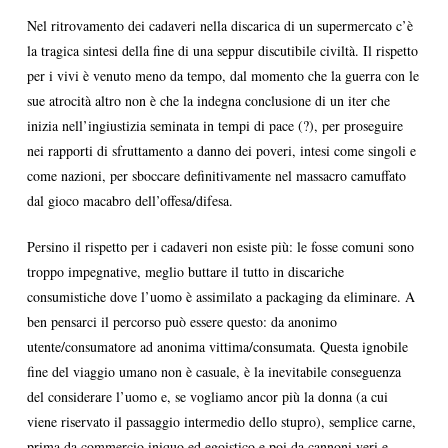
Nel ritrovamento dei cadaveri nella discarica di un supermercato c’è
la tragica sintesi della fine di una seppur discutibile civiltà. Il rispetto
per i vivi è venuto meno da tempo, dal momento che la guerra con le
sue atrocità altro non è che la indegna conclusione di un iter che
inizia nell’ingiustizia seminata in tempi di pace (?), per proseguire
nei rapporti di sfruttamento a danno dei poveri, intesi come singoli e
come nazioni, per sboccare definitivamente nel massacro camuffato
dal gioco macabro dell’offesa/difesa.
Persino il rispetto per i cadaveri non esiste più: le fosse comuni sono
troppo impegnative, meglio buttare il tutto in discariche
consumistiche dove l’uomo è assimilato a packaging da eliminare. A
ben pensarci il percorso può essere questo: da anonimo
utente/consumatore ad anonima vittima/consumata. Questa ignobile
fine del viaggio umano non è casuale, è la inevitabile conseguenza
del considerare l’uomo e, se vogliamo ancor più la donna (a cui
viene riservato il passaggio intermedio dello stupro), semplice carne,
prima da commercio iniquo ed egoistico e poi da cannoni veri e