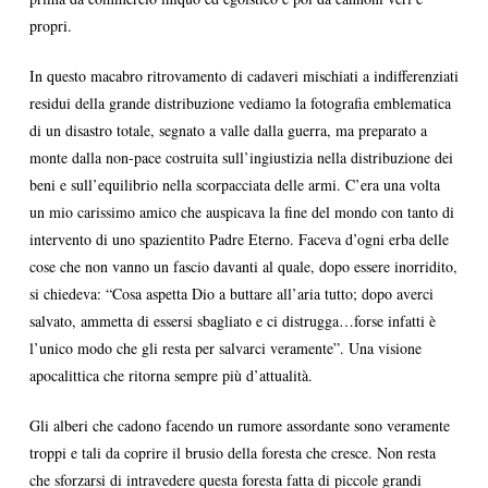
propri.
In questo macabro ritrovamento di cadaveri mischiati a indifferenziati
residui della grande distribuzione vediamo la fotografia emblematica
di un disastro totale, segnato a valle dalla guerra, ma preparato a
monte dalla non-pace costruita sull’ingiustizia nella distribuzione dei
beni e sull’equilibrio nella scorpacciata delle armi. C’era una volta
un mio carissimo amico che auspicava la fine del mondo con tanto di
intervento di uno spazientito Padre Eterno. Faceva d’ogni erba delle
cose che non vanno un fascio davanti al quale, dopo essere inorridito,
si chiedeva: “Cosa aspetta Dio a buttare all’aria tutto; dopo averci
salvato, ammetta di essersi sbagliato e ci distrugga…forse infatti è
l’unico modo che gli resta per salvarci veramente”. Una visione
apocalittica che ritorna sempre più d’attualità.
Gli alberi che cadono facendo un rumore assordante sono veramente
troppi e tali da coprire il brusio della foresta che cresce. Non resta
che sforzarsi di intravedere questa foresta fatta di piccole grandi