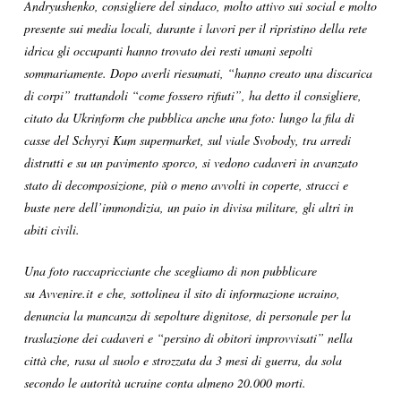
Andryushenko, consigliere del sindaco, molto attivo sui social e molto
presente sui media locali, durante i lavori per il ripristino della rete
idrica gli occupanti hanno trovato dei resti umani sepolti
sommariamente. Dopo averli riesumati, “hanno creato una discarica
di corpi” trattandoli “come fossero rifiuti”, ha detto il consigliere,
citato da Ukrinform che pubblica anche una foto: lungo la fila di
casse del Schyryi Kum supermarket, sul viale Svobody, tra arredi
distrutti e su un pavimento sporco, si vedono cadaveri in avanzato
stato di decomposizione, più o meno avvolti in coperte, stracci e
buste nere dell’immondizia, un paio in divisa militare, gli altri in
abiti civili.
Una foto raccapricciante che scegliamo di non pubblicare
su Avvenire.it e che, sottolinea il sito di informazione ucraino,
denuncia la mancanza di sepolture dignitose, di personale per la
traslazione dei cadaveri e “persino di obitori improvvisati” nella
città che, rasa al suolo e strozzata da 3 mesi di guerra, da sola
secondo le autorità ucraine conta almeno 20.000 morti.