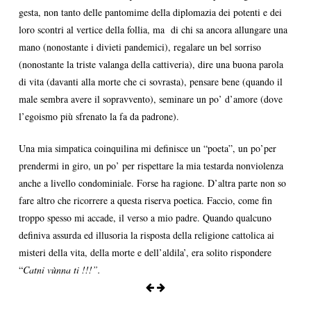
gesta, non tanto delle pantomime della diplomazia dei potenti e dei
loro scontri al vertice della follia, ma di chi sa ancora allungare una
mano (nonostante i divieti pandemici), regalare un bel sorriso
(nonostante la triste valanga della cattiveria), dire una buona parola
di vita (davanti alla morte che ci sovrasta), pensare bene (quando il
male sembra avere il sopravvento), seminare un po’ d’amore (dove
l’egoismo più sfrenato la fa da padrone).
Una mia simpatica coinquilina mi definisce un “poeta”, un po’per
prendermi in giro, un po’ per rispettare la mia testarda nonviolenza
anche a livello condominiale. Forse ha ragione. D’altra parte non so
fare altro che ricorrere a questa riserva poetica. Faccio, come fin
troppo spesso mi accade, il verso a mio padre. Quando qualcuno
definiva assurda ed illusoria la risposta della religione cattolica ai
misteri della vita, della morte e dell’aldila’, era solito rispondere
“
Catni vùnna ti !!!”.