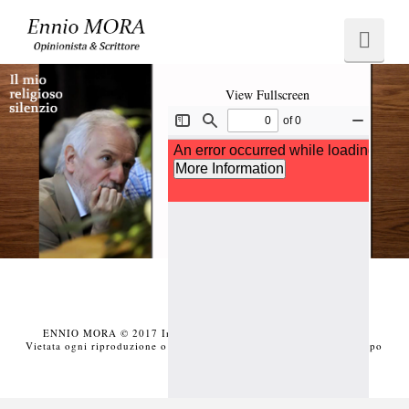
Ennio
Navi
MORA
View Fullscreen
ENNIO MORA © 2017 Iniziativa editoriale a scopo divulgativo
Vietata ogni riproduzione o duplicazione con qualsiasi mezzo a scopo
commerciale.