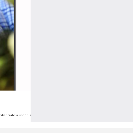
toriale a scopo divulgativo Vietata ogni riproduzione o duplicazione con qua