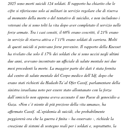
2025 sono morti suicidi 124 soldati. Il rapporto ha chiarito che le
cifre si riferiscono solo ai militari in servizio regolare che di riserva
al momento della morte o del tentativo di suicidio, e non includono i
veterani che si sono tolti la vita dopo aver completato il servizio nelle
forze armate. Tra i casi censiti, il 68% erano coscritti, il 21% erano
in servizio di riserva attiva e l’11% erano soldati di carriera. Molti
di questi suicidi si potevano forse prevenire. Il rapporto della Knesset
ha rivelato che solo il 17% dei soldati che si sono uccisi negli ultimi
due anni, avevano incontrato un ufficiale di salute mentale nei due
mesi precedenti la morte. La maggior parte dei dati è stata fornita
dal centro di salute mentale del Corpo medico dell’Idf, dopo che
erano stati richiesti da Hadash-Ta’al Ofer Cassif, parlamentare della
sinistra israeliana noto per essere stato allontanato con la forza
dall’emiciclo non appena aveva accusato il suo Paese di genocidio a
Gaza. «Non c’è niente di più prezioso della vita umana», ha
affermato Cassif. «L’epidemia di suicidi, che probabilmente
peggiorerà ora che la guerra è finita – ha osservato -, richiede la
creazione di sistemi di sostegno reali per i soldati e, soprattutto, la