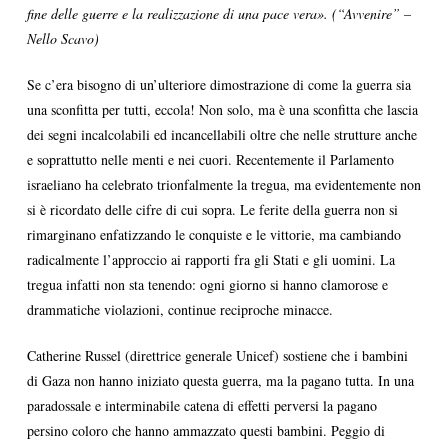
fine delle guerre e la realizzazione di una pace vera». (“Avvenire” –
Nello Scavo)
Se c’era bisogno di un’ulteriore dimostrazione di come la guerra sia
una sconfitta per tutti, eccola! Non solo, ma è una sconfitta che lascia
dei segni incalcolabili ed incancellabili oltre che nelle strutture anche
e soprattutto nelle menti e nei cuori. Recentemente il Parlamento
israeliano ha celebrato trionfalmente la tregua, ma evidentemente non
si è ricordato delle cifre di cui sopra. Le ferite della guerra non si
rimarginano enfatizzando le conquiste e le vittorie, ma cambiando
radicalmente l’approccio ai rapporti fra gli Stati e gli uomini. La
tregua infatti non sta tenendo: ogni giorno si hanno clamorose e
drammatiche violazioni, continue reciproche minacce.
Catherine Russel (direttrice generale Unicef) sostiene che i bambini
di Gaza non hanno iniziato questa guerra, ma la pagano tutta. In una
paradossale e interminabile catena di effetti perversi la pagano
persino coloro che hanno ammazzato questi bambini. Peggio di