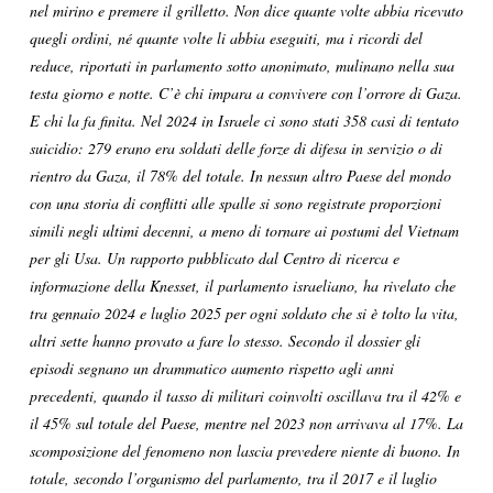
nel mirino e premere il grilletto. Non dice quante volte abbia ricevuto
quegli ordini, né quante volte li abbia eseguiti, ma i ricordi del
reduce, riportati in parlamento sotto anonimato, mulinano nella sua
testa giorno e notte. C’è chi impara a convivere con l’orrore di Gaza.
E chi la fa finita. Nel 2024 in Israele ci sono stati 358 casi di tentato
suicidio: 279 erano era soldati delle forze di difesa in servizio o di
rientro da Gaza, il 78% del totale. In nessun altro Paese del mondo
con una storia di conflitti alle spalle si sono registrate proporzioni
simili negli ultimi decenni, a meno di tornare ai postumi del Vietnam
per gli Usa. Un rapporto pubblicato dal Centro di ricerca e
informazione della Knesset, il parlamento israeliano, ha rivelato che
tra gennaio 2024 e luglio 2025 per ogni soldato che si è tolto la vita,
altri sette hanno provato a fare lo stesso. Secondo il dossier gli
episodi segnano un drammatico aumento rispetto agli anni
precedenti, quando il tasso di militari coinvolti oscillava tra il 42% e
il 45% sul totale del Paese, mentre nel 2023 non arrivava al 17%. La
scomposizione del fenomeno non lascia prevedere niente di buono. In
totale, secondo l’organismo del parlamento, tra il 2017 e il luglio