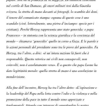
nel cortile di San Damaso, gli onori militari resi dalla Guardia
svizzera, la stretta di mano davanti ai fotografi, lo scambio dei doni,
il tenore del comunicato stampa: ognuna di queste cose è uno
scandalo (cioè, letteralmente, una pietra d’inciampo: specie per i
cristiani). Perché Herzog rappresenta uno stato genocida: e papa
Francesco – in sintonia con la scienza giuridica e la coscienza del
mondo – chiamava ‘genocidio’ quello in corso a Gaza. E le parole e
le azioni personali del presidente sono tra le prove del genocidio. Fu
Herzog, tra l’altro, a dire: «è un’intera nazione là fuori che è
responsabile. Questa retorica sui civili non consapevoli, non
coinvolti, non è assolutamente vera». È a questo che papa Leone ha
dato legittimità morale: quella stretta di mano è una assoluzione in
mondovisione.
Alla fine dell’incontro, Herzog ha tra l’altro detto: «L’ispirazione e
la leadership del Papa nella lotta contro l’odio e la violenza e nella
promozione della pace in tutto il mondo sono apprezzate e
fondamentali. Attendo con interesse di approfondire la nostra