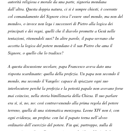
autorità religiosa e morale da una parte, signoria mondana
dall’altra. Questa doppia natura, ci si è sempre chiesti, è coerente
col comandamento del Signore circa l’essere «nel mondo, ma non del
mondo», o invece non lega i successori di Pietro alla logica dei
principati e dei regni, quelli che il diavolo promette a Gesù nelle
tentazioni, ritenendoli suoi? In altre parole, il papa-sovrano che
accetta la logica del potere mondano è il san Pietro che ama il
Signore, o quello che lo tradisce?
A questa discussione secolare, papa Francesco aveva dato una
risposta scardinante: quella della profezia. Un papa non secondo il
mondo, ma secondo il Vangelo: capace di spiazzare ogni suo
interlocutore perché la profezia e la potestà papale non avevano forse
mai coinciso, nella storia bimillenaria della Chiesa. Il suo parlare
era sì, sì, no, no: così contravvenendo alla prima regola del potere
terreno, quella di una sistematica menzogna. Leone XIV non è, con
ogni evidenza, un profeta: con lui il papato torna nell’alveo
ordinario dell’esercizio del potere. Fin qui, purtroppo, nulla di