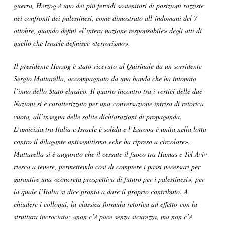
guerra, Herzog è uno dei più fervidi sostenitori di posizioni razziste
nei confronti dei palestinesi, come dimostrato all’indomani del 7
ottobre, quando definì «l’intera nazione responsabile» degli atti di
quello che Israele definisce «terrorismo».
Il presidente Herzog è stato ricevuto al Quirinale da un sorridente
Sergio Mattarella, accompagnato da una banda che ha intonato
l’inno dello Stato ebraico. Il quarto incontro tra i vertici delle due
Nazioni si è caratterizzato per una conversazione intrisa di retorica
vuota, all’insegna delle solite dichiarazioni di propaganda.
L’amicizia tra Italia e Israele è solida e l’Europa è unita nella lotta
contro il dilagante antisemitismo «che ha ripreso a circolare».
Mattarella si è augurato che il cessate il fuoco tra Hamas e Tel Aviv
riesca a tenere, permettendo così di compiere i passi necessari per
garantire una «concreta prospettiva di futuro per i palestinesi», per
la quale l’Italia si dice pronta a dare il proprio contributo. A
chiudere i colloqui, la classica formula retorica ad effetto con la
struttura incrociata: «non c’è pace senza sicurezza, ma non c’è