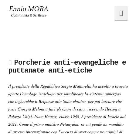
Ennio
Navi
MORA
Porcherie anti-evangeliche e
puttanate anti-etiche
Il presidente della Repubblica Sergio Mattarella ha accolto a braccia
aperte l’omologo israeliano per sottolineare la «intensa amicizia»
che legherebbe il Belpaese allo Stato ebraico, per poi lasciare che
fosse Giorgia Meloni a fare gli onori di casa, ricevendo Herzog a
Palazzo Chigi. Isaac Herzog, classe 1960, è presidente di Israele dal
2021. Come il primo ministro Netanyahu, su cui pende un mandato
di arresto internazionale con l’accusa di aver commesso crimini di