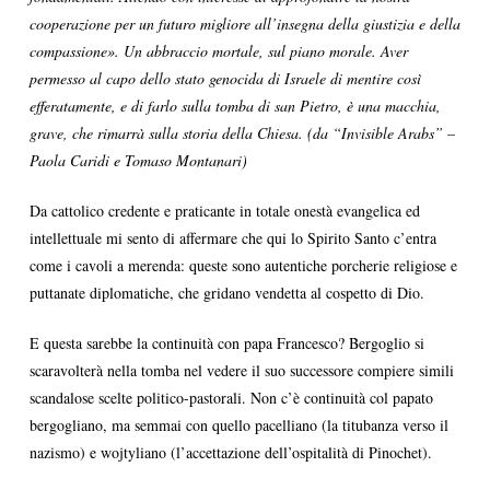
cooperazione per un futuro migliore all’insegna della giustizia e della
compassione». Un abbraccio mortale, sul piano morale. Aver
permesso al capo dello stato genocida di Israele di mentire così
efferatamente, e di farlo sulla tomba di san Pietro, è una macchia,
grave, che rimarrà sulla storia della Chiesa. (da “Invisible Arabs” –
Paola Caridi e Tomaso Montanari)
Da cattolico credente e praticante in totale onestà evangelica ed
intellettuale mi sento di affermare che qui lo Spirito Santo c’entra
come i cavoli a merenda: queste sono autentiche porcherie religiose e
puttanate diplomatiche, che gridano vendetta al cospetto di Dio.
E questa sarebbe la continuità con papa Francesco? Bergoglio si
scaravolterà nella tomba nel vedere il suo successore compiere simili
scandalose scelte politico-pastorali. Non c’è continuità col papato
bergogliano, ma semmai con quello pacelliano (la titubanza verso il
nazismo) e wojtyliano (l’accettazione dell’ospitalità di Pinochet).