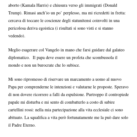
aborto (Kamala Harris) e chiusura verso gli immigrati (Donald
Trump). Rimasi anch’io un po’ perplesso, ma mi ricredetti in fretta:
cercava di toccare le coscienze degli statunitensi coinvolti in una
pericolosa deriva egoistica (i risultati si sono visti e si stanno
vedendo).
Meglio esagerare col Vangelo in mano che farsi guidare dal galateo
diplomatico. Il papa deve essere un profeta che scombussola il
mondo e non un burocrate che lo subisce.
Mi sono ripromesso di riservare un marcamento a uomo al nuovo
Papa per comprenderne le intenzioni e valutarne le proposte. Speravo
di non dovere ricorrere a falli da espulsione. Purtroppo il contropiede
papale mi disturba e mi sento di combatterlo a costo di subire
cartellini rossi: nella mia partecipazione alla vita ecclesiale ci sono
abituato. La squalifica a vita però fortunatamente me la può dare solo
il Padre Eterno.