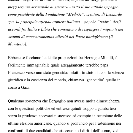
mezzi termini «criminale di guerra» – visto il suo attuale impegno
come presidente della Fondazione “Med-Or”, creatura di Leonardo
spa, la principale azienda armiera italiana – nonché “padre” degli
accordi fra Italia e Libia che consentono di respingere i migranti nei
«campi di concentramento» allestiti nel Paese nordafricano (il
Manifesto).
Ebbene se facciamo le debite proporzioni tra Herzog e Minniti, è
facilmente immaginabile quale atteggiamento terrebbe papa
Francesco verso uno stato genocida: infatti, in sintonia con la scienza
giuridica e la coscienza del mondo, chiamava ‘genocidio’ quello in
corso a Gaza.
Qualcuno sosteneva che Bergoglio non avesse molta dimestichezza
con le questioni politiche ed entrasse quindi troppo a gamba tesa
senza la prudenza necessaria: successe ad esempio in occasione delle
ultime elezioni americane, quando si pronunciò per l’astensione nei
confronti di due candidati che attaccavano i diritti dell’uomo, vedi