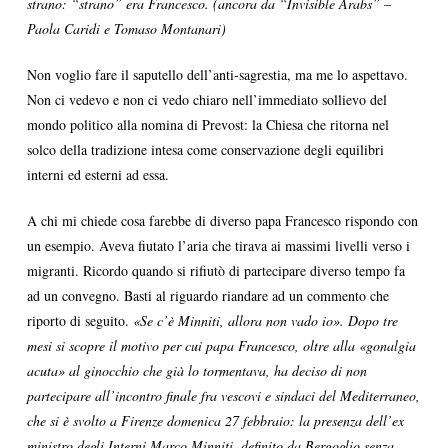
strano: “strano” era Francesco. (ancora da “Invisible Arabs” –
Paola Caridi e Tomaso Montanari)
Non voglio fare il saputello dell’anti-sagrestia, ma me lo aspettavo.
Non ci vedevo e non ci vedo chiaro nell’immediato sollievo del
mondo politico alla nomina di Prevost: la Chiesa che ritorna nel
solco della tradizione intesa come conservazione degli equilibri
interni ed esterni ad essa.
A chi mi chiede cosa farebbe di diverso papa Francesco rispondo con
un esempio. Aveva fiutato l’aria che tirava ai massimi livelli verso i
migranti. Ricordo quando si rifiutò di partecipare diverso tempo fa
ad un convegno. Basti al riguardo riandare ad un commento che
riporto di seguito.
«Se c’è Minniti, allora non vado io». Dopo tre
mesi si scopre il motivo per cui papa Francesco, oltre alla «gonalgia
acuta» al ginocchio che già lo tormentava, ha deciso di non
partecipare all’incontro finale fra vescovi e sindaci del Mediterraneo,
che si è svolto a Firenze domenica 27 febbraio: la presenza dell’ex
ministro degli Interni Marco Minniti, definito da Bergoglio senza