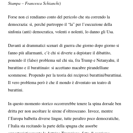
Stampa – Francesca Schianchi)
Forse non ci rendiamo conto del pericolo che sta correndo la
democrazia: sì, perché purtroppo il “la” per l’esecuzione della
sinfonia (anti) democratica, volenti o nolenti, lo danno gli Usa.
Davanti ai drammatici scenari di guerra che giorno dopo giorno si
fanno più allarmanti, c’è chi si diverte a depistare il dibattito,
ponendo il (falso) problema sul chi sia, fra Trump e Netanyahu, il
burattino e il burattinaio: si accettano macabre pirandelliane
scommesse. Propendo per la teoria dei reciproci burattini/burattinai.
Il vero problema però è che il mondo è diventato un teatro di
burattini.
In questo momento storico occorrerebbe tenere la spina dorsale ben
dritta per non ascoltare le sirene d’oltreoceano. Invece, mentre
l’Europa balbetta diverse lingue, tutte peraltro poco democratiche,
l’Italia sta recitando la parte della spugna che assorbe