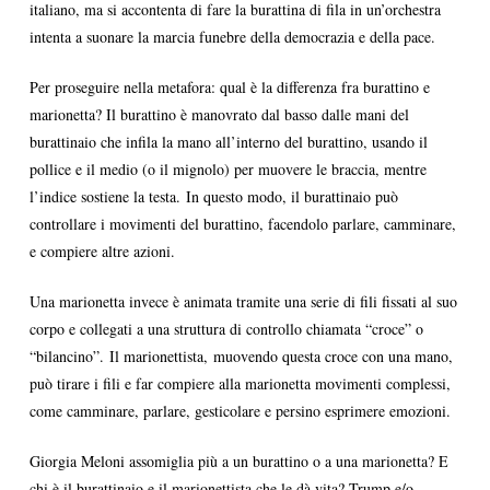
italiano, ma si accontenta di fare la burattina di fila in un’orchestra
intenta a suonare la marcia funebre della democrazia e della pace.
Per proseguire nella metafora: qual è la differenza fra burattino e
marionetta? Il burattino è manovrato dal basso dalle mani del
burattinaio che infila la mano all’interno del burattino, usando il
pollice e il medio (o il mignolo) per muovere le braccia, mentre
l’indice sostiene la testa. In questo modo, il burattinaio può
controllare i movimenti del burattino, facendolo parlare, camminare,
e compiere altre azioni.
Una marionetta invece è animata tramite una serie di fili fissati al suo
corpo e collegati a una struttura di controllo chiamata “croce” o
“bilancino”. Il marionettista, muovendo questa croce con una mano,
può tirare i fili e far compiere alla marionetta movimenti complessi,
come camminare, parlare, gesticolare e persino esprimere emozioni.
Giorgia Meloni assomiglia più a un burattino o a una marionetta? E
chi è il burattinaio e il marionettista che le dà vita? Trump e/o