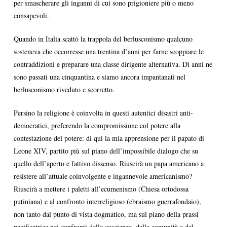
per smascherare gli inganni di cui sono prigioniere più o meno
consapevoli.
Quando in Italia scattò la trappola del berlusconismo qualcuno
sosteneva che occorresse una trentina d’anni per farne scoppiare le
contraddizioni e preparare una classe dirigente alternativa. Di anni ne
sono passati una cinquantina e siamo ancora impantanati nel
berlusconismo riveduto e scorretto.
Persino la religione è coinvolta in questi autentici disastri anti-
democratici, preferendo la compromissione col potere alla
contestazione del potere: di qui la mia apprensione per il papato di
Leone XIV, partito più sul piano dell’impossibile dialogo che su
quello dell’aperto e fattivo dissenso. Riuscirà un papa americano a
resistere all’attuale coinvolgente e ingannevole americanismo?
Riuscirà a mettere i paletti all’ecumenismo (Chiesa ortodossa
putiniana) e al confronto interreligioso (ebraismo guerrafondaio),
non tanto dal punto di vista dogmatico, ma sul piano della prassi
pacificatrice nei confronti delle coscienze, delle comunità e del