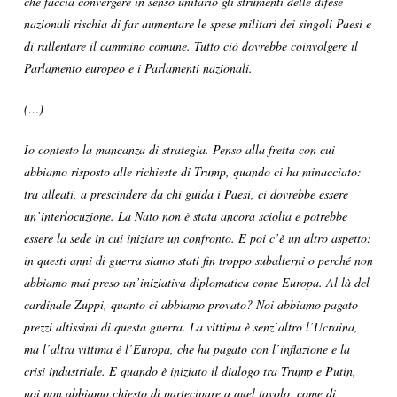
che faccia convergere in senso unitario gli strumenti delle difese
nazionali rischia di far aumentare le spese militari dei singoli Paesi e
di rallentare il cammino comune. Tutto ciò dovrebbe coinvolgere il
Parlamento europeo e i Parlamenti nazionali.
(…)
Io contesto la mancanza di strategia. Penso alla fretta con cui
abbiamo risposto alle richieste di Trump, quando ci ha minacciato:
tra alleati, a prescindere da chi guida i Paesi, ci dovrebbe essere
un’interlocuzione. La Nato non è stata ancora sciolta e potrebbe
essere la sede in cui iniziare un confronto. E poi c’è un altro aspetto:
in questi anni di guerra siamo stati fin troppo subalterni o perché non
abbiamo mai preso un’iniziativa diplomatica come Europa. Al là del
cardinale Zuppi, quanto ci abbiamo provato? Noi abbiamo pagato
prezzi altissimi di questa guerra. La vittima è senz’altro l’Ucraina,
ma l’altra vittima è l’Europa, che ha pagato con l’inflazione e la
crisi industriale. E quando è iniziato il dialogo tra Trump e Putin,
noi non abbiamo chiesto di partecipare a quel tavolo, come di