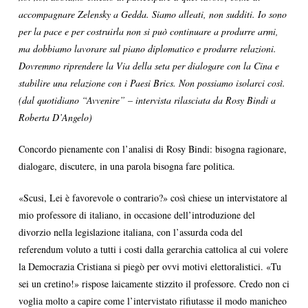
accompagnare Zelensky a Gedda. Siamo alleati, non sudditi. Io sono
per la pace e per costruirla non si può continuare a produrre armi,
ma dobbiamo lavorare sul piano diplomatico e produrre relazioni.
Dovremmo riprendere la Via della seta per dialogare con la Cina e
stabilire una relazione con i Paesi Brics. Non possiamo isolarci così.
(dal quotidiano “Avvenire” – intervista rilasciata da Rosy Bindi a
Roberta D’Angelo)
Concordo pienamente con l’analisi di Rosy Bindi: bisogna ragionare,
dialogare, discutere, in una parola bisogna fare politica.
«Scusi, Lei è favorevole o contrario?» così chiese un intervistatore al
mio professore di italiano, in occasione dell’introduzione del
divorzio nella legislazione italiana, con l’assurda coda del
referendum voluto a tutti i costi dalla gerarchia cattolica al cui volere
la Democrazia Cristiana si piegò per ovvi motivi elettoralistici. «Tu
sei un cretino!» rispose laicamente stizzito il professore. Credo non ci
voglia molto a capire come l’intervistato rifiutasse il modo manicheo