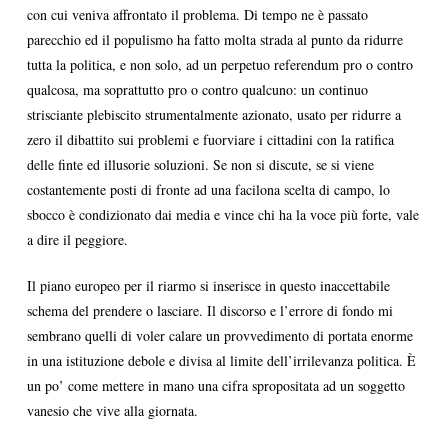
con cui veniva affrontato il problema. Di tempo ne è passato
parecchio ed il populismo ha fatto molta strada al punto da ridurre
tutta la politica, e non solo, ad un perpetuo referendum pro o contro
qualcosa, ma soprattutto pro o contro qualcuno: un continuo
strisciante plebiscito strumentalmente azionato, usato per ridurre a
zero il dibattito sui problemi e fuorviare i cittadini con la ratifica
delle finte ed illusorie soluzioni. Se non si discute, se si viene
costantemente posti di fronte ad una facilona scelta di campo, lo
sbocco è condizionato dai media e vince chi ha la voce più forte, vale
a dire il peggiore.
Il piano europeo per il riarmo si inserisce in questo inaccettabile
schema del prendere o lasciare. Il discorso e l’errore di fondo mi
sembrano quelli di voler calare un provvedimento di portata enorme
in una istituzione debole e divisa al limite dell’irrilevanza politica. È
un po’ come mettere in mano una cifra spropositata ad un soggetto
vanesio che vive alla giornata.