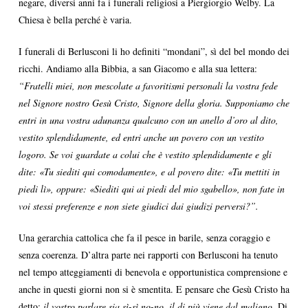
negare, diversi anni fa i funerali religiosi a Piergiorgio Welby. La
Chiesa è bella perché è varia.
I funerali di Berlusconi li ho definiti “mondani”, sì del bel mondo dei
ricchi. Andiamo alla Bibbia, a san Giacomo e alla sua lettera:
“Fratelli miei, non mescolate a favoritismi personali la vostra fede
nel Signore nostro Gesù Cristo, Signore della gloria. Supponiamo che
entri in una vostra adunanza qualcuno con un anello d’oro al dito,
vestito splendidamente, ed entri anche un povero con un vestito
logoro. Se voi guardate a colui che è vestito splendidamente e gli
dite: «Tu siediti qui comodamente», e al povero dite: «Tu mettiti in
piedi lì», oppure: «Siediti qui ai piedi del mio sgabello», non fate in
voi stessi preferenze e non siete giudici dai giudizi perversi?”.
Una gerarchia cattolica che fa il pesce in barile, senza coraggio e
senza coerenza. D’altra parte nei rapporti con Berlusconi ha tenuto
nel tempo atteggiamenti di benevola e opportunistica comprensione e
anche in questi giorni non si è smentita. E pensare che Gesù Cristo ha
detto:
il vostro parlare sia sì-sì no-no, il di più viene dal maligno
. Di