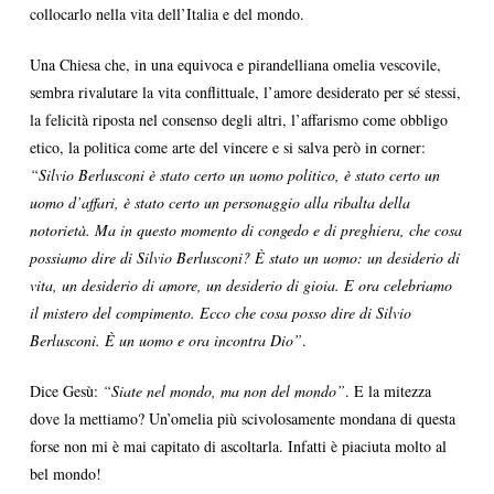
collocarlo nella vita dell’Italia e del mondo.
Una Chiesa che, in una equivoca e pirandelliana omelia vescovile,
sembra rivalutare la vita conflittuale, l’amore desiderato per sé stessi,
la felicità riposta nel consenso degli altri, l’affarismo come obbligo
etico, la politica come arte del vincere e si salva però in corner:
“Silvio Berlusconi è stato certo un uomo politico, è stato certo un
uomo d’affari, è stato certo un personaggio alla ribalta della
notorietà. Ma in questo momento di congedo e di preghiera, che cosa
possiamo dire di Silvio Berlusconi? È stato un uomo: un desiderio di
vita, un desiderio di amore, un desiderio di gioia. E ora celebriamo
il mistero del compimento. Ecco che cosa posso dire di Silvio
Berlusconi. È un uomo e ora incontra Dio”
.
Dice Gesù:
“Siate nel mondo, ma non del mondo”
. E la mitezza
dove la mettiamo? Un’omelia più scivolosamente mondana di questa
forse non mi è mai capitato di ascoltarla. Infatti è piaciuta molto al
bel mondo!