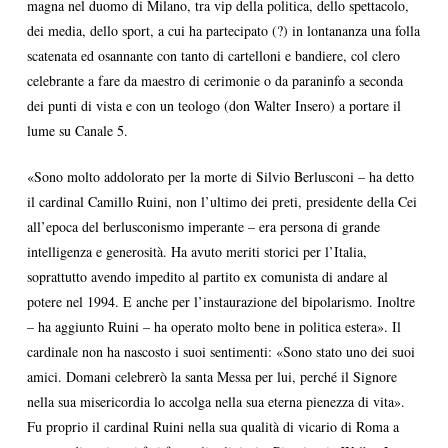
magna nel duomo di Milano, tra vip della politica, dello spettacolo,
dei media, dello sport, a cui ha partecipato (?) in lontananza una folla
scatenata ed osannante con tanto di cartelloni e bandiere, col clero
celebrante a fare da maestro di cerimonie o da paraninfo a seconda
dei punti di vista e con un teologo (don Walter Insero) a portare il
lume su Canale 5.
«Sono molto addolorato per la morte di Silvio Berlusconi – ha detto
il cardinal Camillo Ruini, non l’ultimo dei preti, presidente della Cei
all’epoca del berlusconismo imperante – era persona di grande
intelligenza e generosità. Ha avuto meriti storici per l’Italia,
soprattutto avendo impedito al partito ex comunista di andare al
potere nel 1994. E anche per l’instaurazione del bipolarismo. Inoltre
– ha aggiunto Ruini – ha operato molto bene in politica estera». Il
cardinale non ha nascosto i suoi sentimenti: «Sono stato uno dei suoi
amici. Domani celebrerò la santa Messa per lui, perché il Signore
nella sua misericordia lo accolga nella sua eterna pienezza di vita».
Fu proprio il cardinal Ruini nella sua qualità di vicario di Roma a