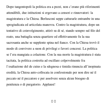
Dopo tangentopoli la politica era a pezzi, non c’erano più riferimenti
attendibili, due istituzioni si ergevano a censori e rinnovatori: la
magistratura e la Chiesa. Berlusconi seppe catturarle entrambe in una
spregiudicata ed articolata manovra. Contro la magistratura, dopo un
tentativo di coinvolgimento, attirò su di sé, stando sempre sul filo del
reato, una battaglia senza quartiere ed effettivamente fu la sua
sacrosanta anche se supplente spina nel fianco. Con la Chiesa trovò il
modo di convivere a suon di privilegi e favori concessi. La politica
se l’era mangiata a colazione. Con la sua morte la magistratura è stata
tacitata, la politica costretta ad oscillare colpevolmente fra
l’esaltazione del de cuius e la sdegnosa e timida rinuncia all’inopinata
eredità, la Chiesa auto-collocata in confessionale per non dire né il
peccato né il peccatore e per assolvere senza alcun bisogno di
penitenza o di purgatorio. Applausi!