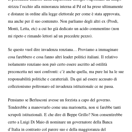
strizza l’occhio alla minoranza interna al Pd ed ha preso ultimamente
e distanze in ordine alla legge elettorale per come è stata approvata,
ma anche per il suo contenuto. Non parliamo degli altri ex (Prodi,
Monti, Letta, etc) a cui ho già dedicato un acido commentino (non
mi ripeto e rimando lettori ad un precedete pezzo).
Se questo vuol dire invadenza renziana… Proviamo a immaginare
cosa farebbero e cosa fanno altri leader politici italiani. Il relativo
isolamento renziano non può certo essere ascritto ad ostilità
preconcetta nei suoi confronti: c’è anche quella, ma pure lui ha le sue
responsabilità politiche e caratteriali. Da qui ad essere accusato di
collezionismo poltronaro ed invadenza istituzionale ce ne passa.
Pensiamo se Berlusconi avesse un forzista a capo del governo.
Tenderebbe a manovrarlo come una marionetta, non si farebbe tanti
scrupoli istituzionali. E che dire di Beppe Grillo? Non consentirebbe
certo a Luigi Di Maio di nominare un governatore della Banca
d’Italia in contrasto col parere suo e della maggioranza del